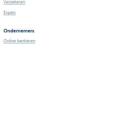
Verzekeren
Expats
Ondernemers
Online bankieren
Betalen en betaald worden
Professionele kredieten
Verzekeringen voor ondernemers
Sparen en beleggen
Mijn webshop
Buitenlandse handel
Wij staan voor je klaar