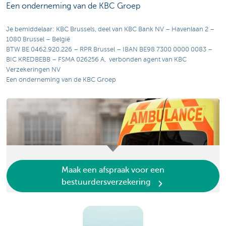
Een onderneming van de KBC Groep
Je bemiddelaar: KBC Brussels, deel van KBC Bank NV – Havenlaan 2 –
1080 Brussel – België
BTW BE 0462.920.226 – RPR Brussel – IBAN BE98 7300 0000 0083 –
BIC KREDBEBB – FSMA 026256 A, verbonden agent van KBC
Verzekeringen NV
Een onderneming van de KBC Groep
Maak een afspraak voor een
bestuurdersverzekering