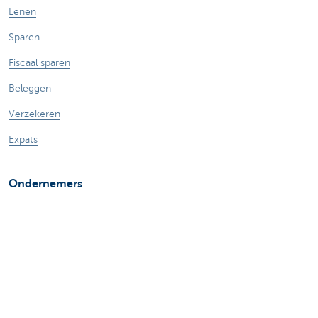
Lenen
Sparen
Fiscaal sparen
Beleggen
Verzekeren
Expats
Ondernemers
Online bankieren
Betalen en betaald worden
Professionele kredieten
Verzekeringen voor ondernemers
Sparen en beleggen