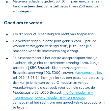
Materiële schade is gedekt tot 10 miljoen euro, met een
franchise (een deel dat je zelf betaalt) van 250 euro per
schadegeval.
Goed om te weten
Op dit product is het Belgisch recht van toepassing.
De verzekeringen in deze polis gelden voor 1 jaar. Ze
worden stilzwijgend verlengd tenzij je ze uiterlijk 3
maanden voor de hoofdvervaldag opzegt.
Je tussenpersoon is het eerste aanspreekpunt voor je
klachten. Als je niet tot overeenstemming komt, kun je
terecht bij KBC Brussels-Klachtenmanagement,
Brusselsesteenweg 100, 3000 Leuven,
klachten@kbc.be
,
tel. 016 43 25 94. Kom je niet tot een passende oplossing,
dan kun je je richten tot de Ombudsman van de
Verzekeringen, die optreedt voor de hele sector, de
Meeûssquare 35, 1000 Brussel,
info@ombudsman-
insurance.be
,
www.ombudsman-insurance.be
.
Je hebt altijd het recht om een gerechtelijke procedure in
te leiden.