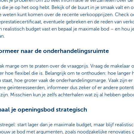
moet je proberen om zo veel informatie te verzamelen over de
die je op het oog hebt. Bekijk of de buurt in je smaak valt en o
e weten kunt komen over de recente verkoopprijzen. Check o
prestatiecertificaat, eventuele gebreken en de reden van verk
n realistisch budget vast en bepaal je maximale bod – en hou j
an.
formeer naar de onderhandelingsruimte
aak marge om te praten over de vraagprijs. Vraag de makelaar o
r hoe flexibel die is. Belangrijk om te onthouden: hoe langer h
 staat, hoe groter vaak de onderhandelingsmarge. Vaak zijn er
re geïnteresseerden, informeer dus zeker of er andere potent
zijn. Misschien kun je zelfs achterhalen wat zij al hebben geb
paal je openingsbod strategisch
stregel: start lager dan je maximale budget, maar blijf realistisc
ouw je bod met argumenten, zoals noodzakelijke renovaties 