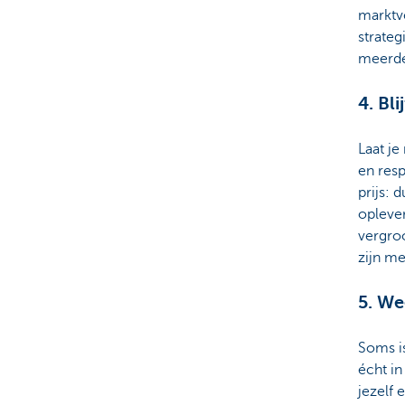
marktve
strateg
meerde
4. Bli
Laat je
en resp
prijs: 
opleve
vergroo
zijn me
5. We
Soms is
écht in
jezelf