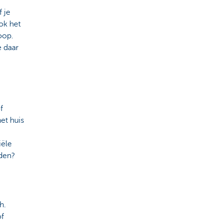
f je
ok het
oop.
e daar
f
et huis
iële
oden?
h.
of