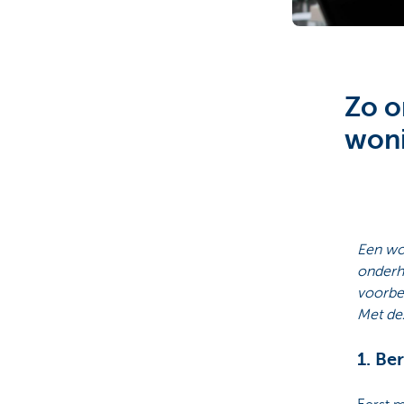
Brussels
Zo o
woni
Een wo
onderh
voorbe
Met dez
1. Be