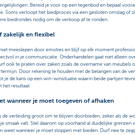
rgelijkingen. Bereid je voor op een tegenbod en bepaal vooraf
ie. Soms verloopt het biedproces via een gesloten omslag of zi
re biedrondes nodig om de verkoop af te ronden.
jf zakelijk en flexibel
 niet meeslepen door emoties en blijf op elk moment professi
ectvol in je communicatie. Onderhandelen gaat niet alleen ov
durf ook te praten over zaken zoals de overname van meubels o
rtermijn. Door rekening te houden met de belangen van de ver
t je de kans op een win-winsituatie waarin beide partijen tevr
t het resultaat.
et wanneer je moet toegeven of afhaken
 de verleiding groot om te blijven doorbieden, zeker als de w
 je smaak valt. Stel daarom op voorhand al duidelijke grenzen 
 en weet wanneer je moet stoppen met bieden. Durf nee te zeg