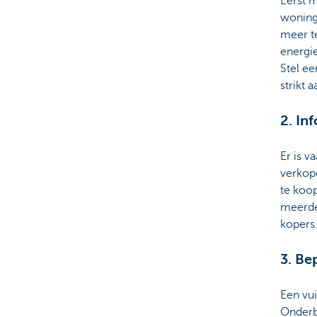
Eerst 
woning 
meer t
energie
Stel ee
strikt a
2. In
Er is v
verkope
te koop
meerde
kopers 
3. Be
Een vui
Onderb