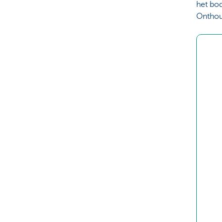
het bod
Onthoud