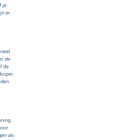
 je
jn er
oneel
er de
f de
koper,
eden
oning
voor
gen als