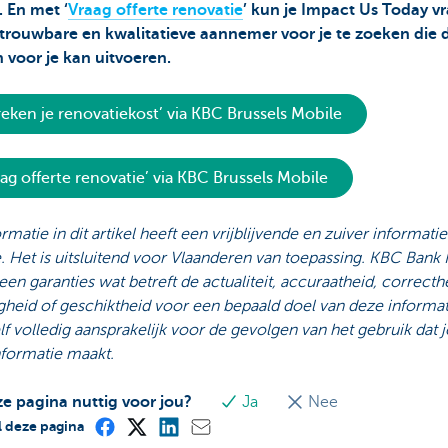
. En met ‘
Vraag offerte renovatie
’ kun je Impact Us Today v
trouwbare en kwalitatieve aannemer voor je te zoeken die 
 voor je kan uitvoeren.
reken je renovatiekost’ via KBC Brussels Mobile
aag offerte renovatie’ via KBC Brussels Mobile
rmatie in dit artikel heeft een vrijblijvende en zuiver informati
 Het is uitsluitend voor Vlaanderen van toepassing. KBC Bank
een garanties wat betreft de actualiteit, accuraatheid, correcth
gheid of geschiktheid voor een bepaald doel van deze informat
zelf volledig aansprakelijk voor de gevolgen van het gebruik dat 
nformatie maakt.
ze pagina nuttig voor jou?
Ja
Nee
 deze pagina