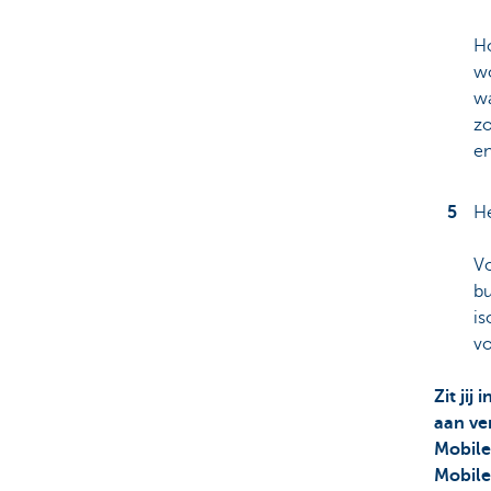
Ho
wo
wa
zo
en
He
Vo
bu
is
vo
Zit jij
aan ve
Mobile 
Mobile