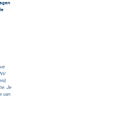
ragen
de
eve
 NV
eid,
ie. Je
je van