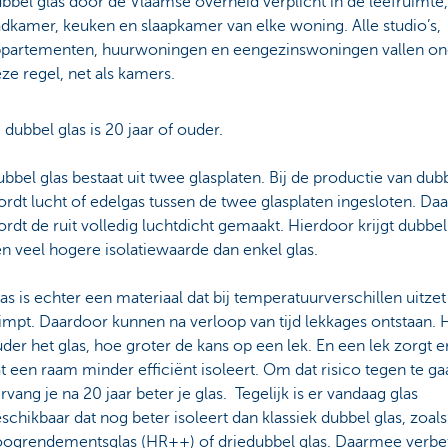
bbel glas door de Vlaamse overheid verplicht in de leefruimte,
dkamer, keuken en slaapkamer van elke woning. Alle studio’s,
partementen, huurwoningen en eengezinswoningen vallen on
ze regel, net als kamers.
 dubbel glas is 20 jaar of ouder.
bbel glas bestaat uit twee glasplaten. Bij de productie van dubb
rdt lucht of edelgas tussen de twee glasplaten ingesloten. Daa
rdt de ruit volledig luchtdicht gemaakt. Hierdoor krijgt dubbel
n veel hogere isolatiewaarde dan enkel glas.
as is echter een materiaal dat bij temperatuurverschillen uitzet
impt. Daardoor kunnen na verloop van tijd lekkages ontstaan.
der het glas, hoe groter de kans op een lek. En een lek zorgt 
t een raam minder efficiënt isoleert. Om dat risico tegen te ga
rvang je na 20 jaar beter je glas. Tegelijk is er vandaag glas
schikbaar dat nog beter isoleert dan klassiek dubbel glas, zoals
ogrendementsglas (HR++) of driedubbel glas. Daarmee verbet