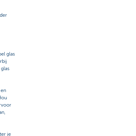
der
el glas
rbij
 glas
 en
 Hou
ervoor
an,
er je