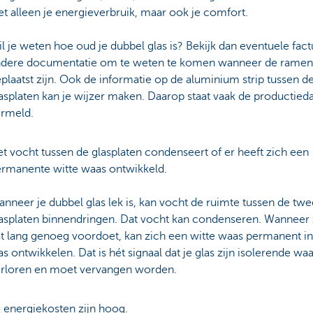
et alleen je energieverbruik, maar ook je comfort.
l je weten hoe oud je dubbel glas is? Bekijk dan eventuele fact
ndere documentatie om te weten te komen wanneer de ramen
plaatst zijn. Ook de informatie op de aluminium strip tussen d
asplaten kan je wijzer maken. Daarop staat vaak de productie
ermeld.
t vocht tussen de glasplaten condenseert of er heeft zich een
rmanente witte waas ontwikkeld.
nneer je dubbel glas lek is, kan vocht de ruimte tussen de twe
asplaten binnendringen. Dat vocht kan condenseren. Wanneer 
t lang genoeg voordoet, kan zich een witte waas permanent in
as ontwikkelen. Dat is hét signaal dat je glas zijn isolerende waa
rloren en moet vervangen worden.
 energiekosten zijn hoog.