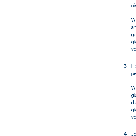
ni
Wi
a
ge
gl
v
He
pe
Wa
gl
da
gl
ve
Je