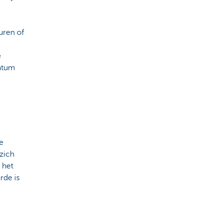
uren of
e
datum
e
zich
 het
rde is