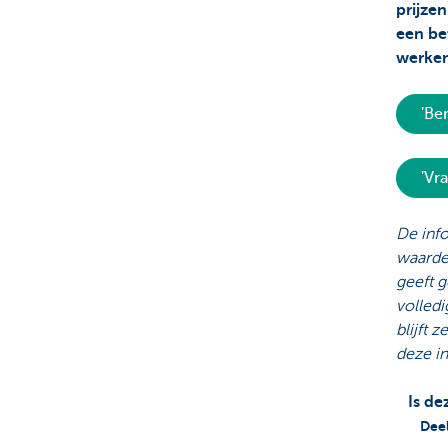
prijzen
een be
werken
'Be
'Vr
De info
waarde.
geeft g
volledi
blijft 
deze i
Is de
Deel