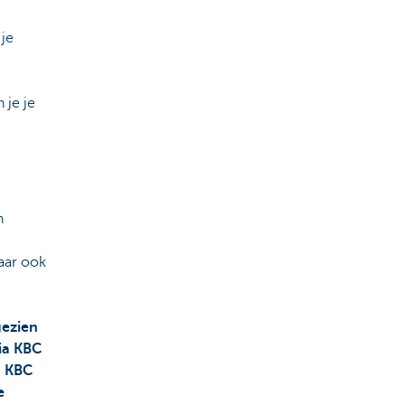
je
 je je
n
maar ook
gezien
ia KBC
a KBC
e