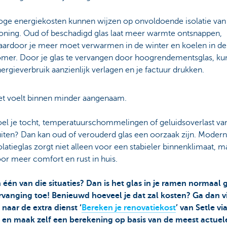
ge energiekosten kunnen wijzen op onvoldoende isolatie van 
ning. Oud of beschadigd glas laat meer warmte ontsnappen,
ardoor je meer moet verwarmen in de winter en koelen in de
mer. Door je glas te vervangen door hoogrendementsglas, kun
ergieverbruik aanzienlijk verlagen en je factuur drukken.
t voelt binnen minder aangenaam.
el je tocht, temperatuurschommelingen of geluidsoverlast va
iten? Dan kan oud of verouderd glas een oorzaak zijn. Modern
olatieglas zorgt niet alleen voor een stabieler binnenklimaat, 
or meer comfort en rust in huis.
 in één van die situaties? Dan is het glas in je ramen normaal 
rvanging toe! Benieuwd hoeveel je dat zal kosten? Ga dan v
naar de extra dienst ‘
Bereken je renovatiekost
’ van Setle vi
 en maak zelf een berekening op basis van de meest actuel