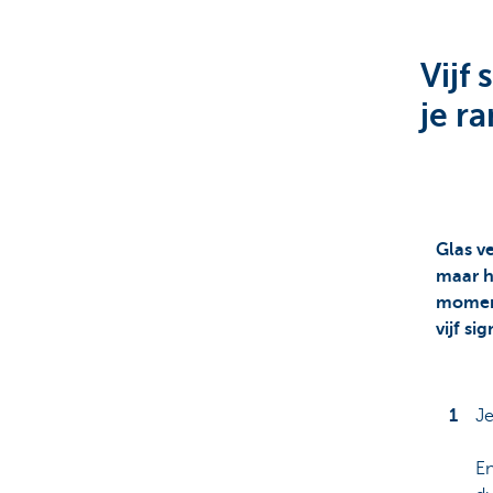
Brussels
Vijf 
je r
Glas v
maar h
moment
vijf si
Je
En