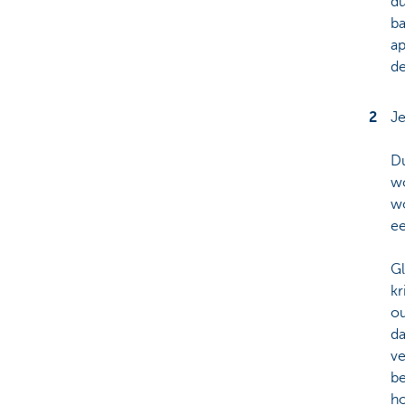
du
ba
ap
de
Je
Du
wo
wo
ee
Gl
kr
ou
da
ve
be
ho