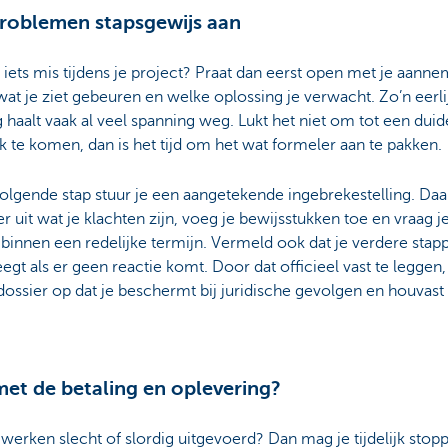
roblemen stapsgewijs aan
 iets mis tijdens je project? Praat dan eerst open met je aanne
wat je ziet gebeuren en welke oplossing je verwacht. Zo’n eerli
 haalt vaak al veel spanning weg. Lukt het niet om tot een duide
k te komen, dan is het tijd om het wat formeler aan te pakken.
volgende stap stuur je een aangetekende ingebrekestelling. Daa
er uit wat je klachten zijn, voeg je bewijsstukken toe en vraag 
 binnen een redelijke termijn. Vermeld ook dat je verdere stap
gt als er geen reactie komt. Door dat officieel vast te leggen
dossier op dat je beschermt bij juridische gevolgen en houvast
et de betaling en oplevering?
 werken slecht of slordig uitgevoerd? Dan mag je tijdelijk sto