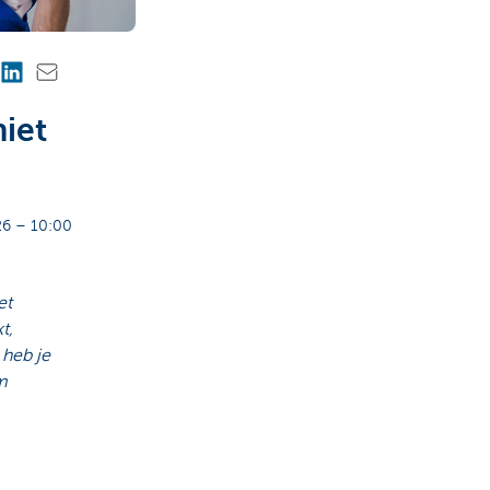
niet
6 – 10:00
et
t,
 heb je
m