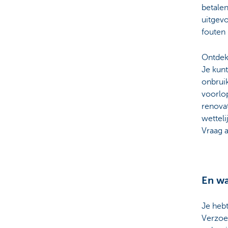
betalen
uitgev
fouten 
Ontdek 
Je kunt
onbruik
voorlop
renovat
wetteli
Vraag a
En wa
Je heb
Verzoe