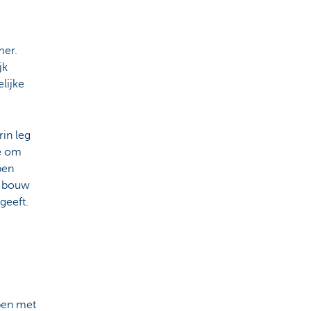
mer.
jk
lijke
rin leg
je om
pen
, bouw
 geeft.
ppen met