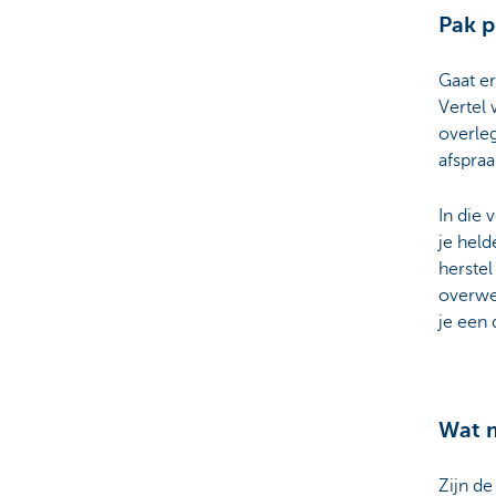
Pak p
Gaat er
Vertel 
overleg
afspraa
In die 
je held
herstel
overwee
je een 
Wat m
Zijn de