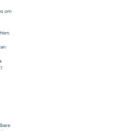
ans om
hten.
van
a
e?
lbare