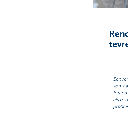
Brussels
Reno
tevr
Een ren
soms a
fouten 
als bo
problem