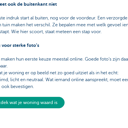
geet ook de buitenkant niet
te indruk start al buiten, nog voor de voordeur. Een verzorgde
en tuin maken het verschil. Ze bepalen mee met welk gevoel i
tapt. Wie hier scoort, staat meteen een stap voor.
 voor sterke foto’s
 maken hun eerste keuze meestal online. Goede foto’s zijn d
aar.
t je woning er op beeld net zo goed uitziet als in het echt:
imd, licht en neutraal. Wat iemand online aanspreekt, moet ee
 ook bevestigen.
dek wat je woning waard is