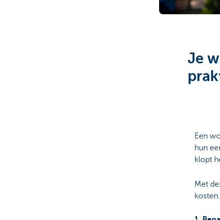
Brussels
Je w
prak
Een wo
hun eer
klopt h
Met de
kosten.
1. Bepa