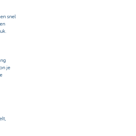
len snel
een
uk.
ing
on je
we
lt,