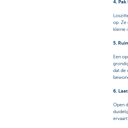
4. Pak
Loszitt
op. Ze
kleine 
5. Rui
Een opg
grondi
dat de
bewone
6. Laa
Open de
duideli
ervaar