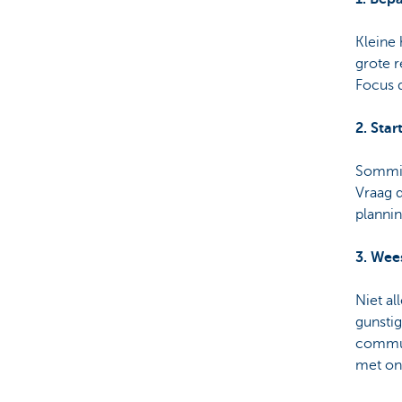
Kleine 
grote 
Focus d
2. Star
Sommige
Vraag d
plannin
3. Wee
Niet al
gunstig
commun
met on