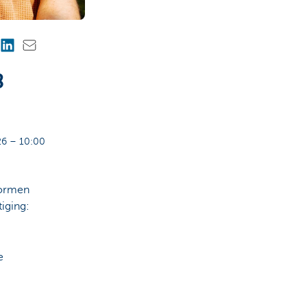
8
6 – 10:00
vormen
iging:
e