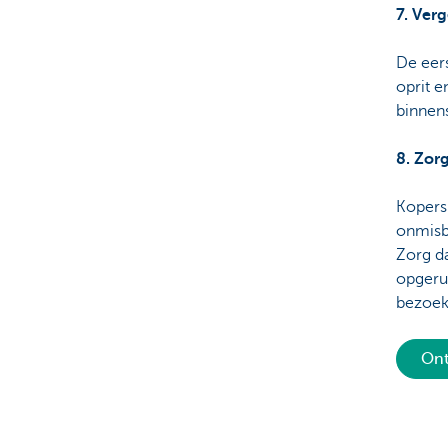
7. Ver
De eers
oprit 
binnens
8. Zorg
Kopers
onmisb
Zorg da
opgeru
bezoek
Ont