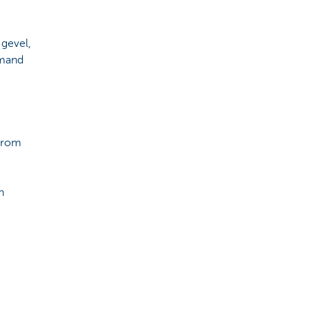
 gevel,
emand
aarom
n