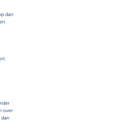
op dan
en.
rt.
inder
n over
 dan