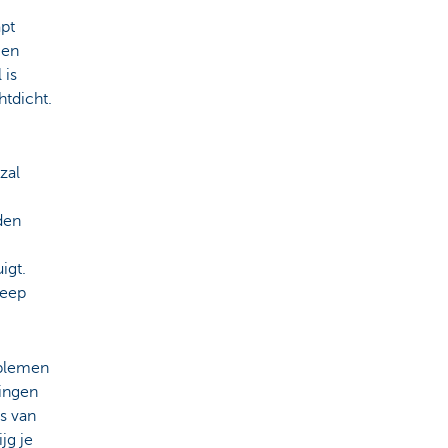
apt
men
 is
htdicht.
zal
den
igt.
reep
oblemen
kingen
es van
jg je