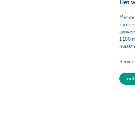
Het v
Met de
kamers,
aanvoel
1.100 m
maakt e
Benieu
ont