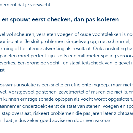
ndement dat je verwacht.
 en spouw: eerst checken, dan pas isoleren
el vol scheuren, versleten voegen of oude vochtplekken is no
oor isolatie. Je sluit problemen simpelweg op, met schimmel,
rming of loslatende afwerking als resultaat. Ook aansluiting tu
epanelen moet perfect zijn: zelfs een millimeter speling veroor
erlies. Een grondige vocht- en stabiliteitscheck van je gevel i
st.
uwmuurisolatie is een snelle en efficiënte ingreep, maar niet
vel. Vorstgevoelige stenen, zavelmortel of muren die niet kun
 kunnen ernstige schade oplopen als vocht wordt opgesloten
aannemer onderzoekt eerst de staat van stenen, voegen en sp
 stap overslaat, riskeert problemen die pas jaren later zichtbaa
. Laat je dus zeker goed adviseren door een vakman.