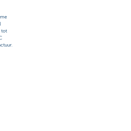
arme
l
 tot
PC
actuur.