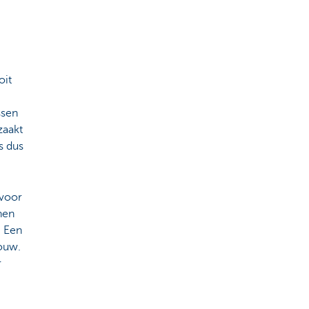
oit
ssen
zaakt
s dus
 voor
nen
. Een
ouw.
r