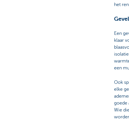
het re
Gevel
Een gev
klaar v
blaasvo
isolati
warmtev
een mu
Ook spo
elke ge
ademen
goede 
Wie die
worden