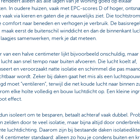
e rendeert alleen als alle lagen van je woning goed op elkaar
ten. In oudere huizen, vaak met EPC-scores D of hoger, ontsn
vaak via kieren en gaten die je nauwelijks ziet. Die tochtstro
e comfort naar beneden en verhogen je verbruik. De basisregel
 maak eerst de buitenschil winddicht en dan de binnenkant luc
e laagjes samenwerken, merk je dat meteen.
r van een halve centimeter lijkt bijvoorbeeld onschuldig, maar 
ucht aan snel tempo naar buiten afvoeren. Die lucht koelt af,
seert en veroorzaakt natte isolatie en schimmel die pas maan
ichtbaar wordt. Zeker bij daken gaat het mis als een luchtspouw
d moet “ventileren”, terwijl die net koude lucht naar binnen zu
rom elke holte volledig en bouw luchtdicht op. Een kleine ing
ot effect.
dun isoleert om te besparen, betaalt achteraf vaak dubbel. Pr
n zelden door te veel isolatie, maar bijna altijd door onderbre
hte luchtdichting. Daarom zijn bij bestaande daken isolatiedikt
24 centimeter standaard: alleen zo hou je condens buiten en kri