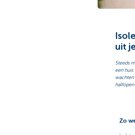
Brussels
Isol
uit j
Steeds me
een huis 
wachten 
halfopen 
Zo we