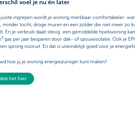
erschil voel je nu én later
 juiste ingrepen wordt je woning merkbaar comfortabeler: w
 minder tocht, droge muren en een zolder die niet meer zo ki
t. En je verbruik daalt stevig: een gemiddelde hoekwoning kan
³ gas per jaar besparen door dak- of spouwisolatie. Ook je E
en sprong vooruit. En dat is uiteindelijk goed voor je energief
wd hoe jij je woning energiezuiniger kunt maken?
dek het hier