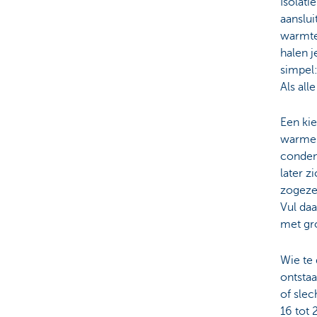
Isolati
aanslui
warmte 
halen j
simpel:
Als all
Een kie
warme l
conden
later z
zogezeg
Vul daa
met gro
Wie te 
ontstaa
of slec
16 tot 