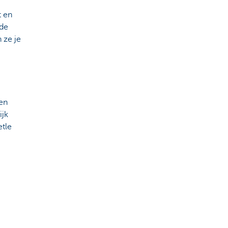
t en
 de
 ze je
 en
ijk
etle