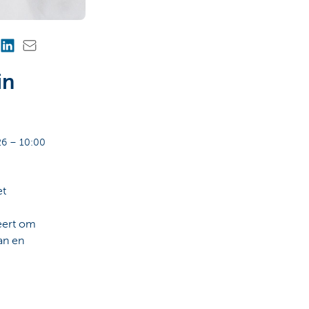
in
6 – 10:00
et
teert om
an en