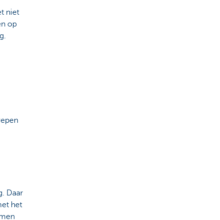
t niet
en op
g.
grepen
g. Daar
met het
komen