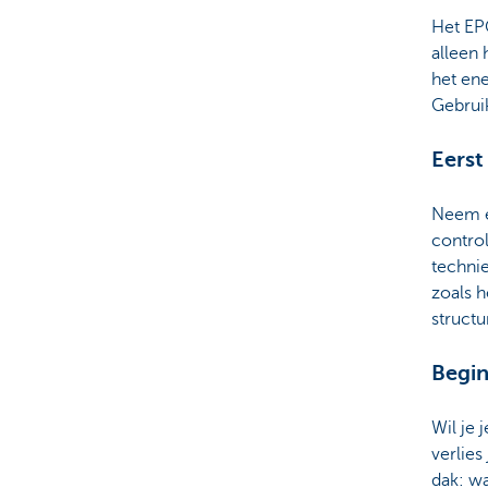
Het EPC
alleen
het ene
Gebruik
Eerst
Neem ee
control
technie
zoals h
structu
Begin
Wil je 
verlies
dak: wa