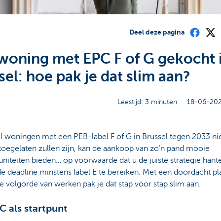
Deel deze pagina
woning met EPC F of G gekocht 
sel: hoe pak je dat slim aan?
Leestijd: 3 minuten
18-06-202
 woningen met een PEB-label F of G in Brussel tegen 2033 ni
toegelaten zullen zijn, kan de aankoop van zo’n pand mooie
niteiten bieden… op voorwaarde dat u de juiste strategie han
e deadline minstens label E te bereiken. Met een doordacht pl
te volgorde van werken pak je dat stap voor stap slim aan.
C als startpunt