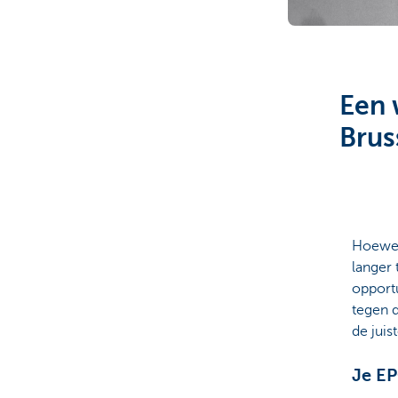
Brussels
Een 
Brus
Hoewel
langer 
opportu
tegen d
de juis
Je EP