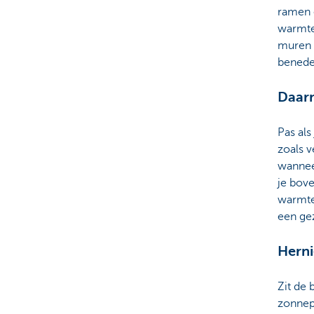
ramen 
warmtev
muren a
benede
Daarn
Pas als
zoals v
wannee
je bove
warmtep
een ge
Herni
Zit de 
zonnepa