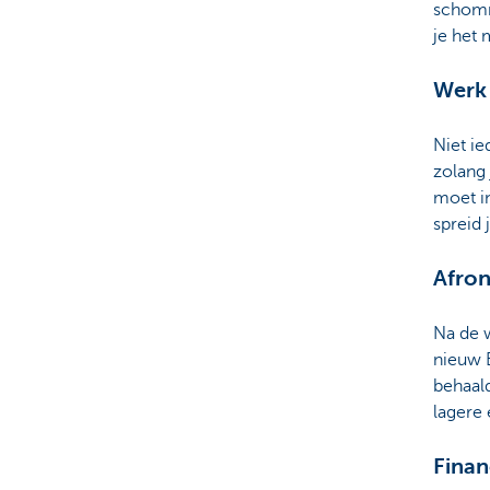
schomm
je het 
Werk 
Niet ie
zolang 
moet i
spreid 
Afro
Na de 
nieuw E
behaal
lagere
Finan