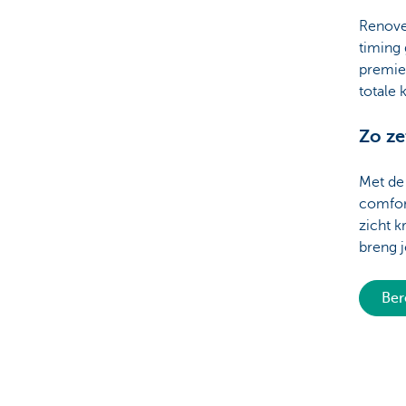
Renove
timing
premies
totale 
Zo ze
Met de 
comfort
zicht k
breng j
Ber