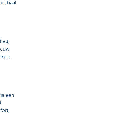
e, haal
fect,
nieuw
rken,
ia een
t
fort,