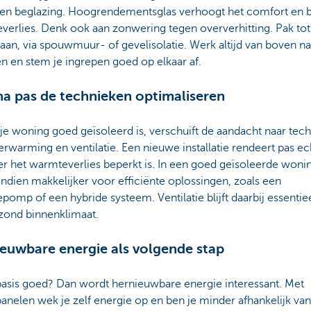
en beglazing. Hoogrendementsglas verhoogt het comfort en 
erlies. Denk ook aan zonwering tegen oververhitting. Pak tot 
an, via spouwmuur- of gevelisolatie. Werk altijd van boven na
n en stem je ingrepen goed op elkaar af.
a pas de technieken optimaliseren
 je woning goed geïsoleerd is, verschuift de aandacht naar tec
erwarming en ventilatie. Een nieuwe installatie rendeert pas ec
r het warmteverlies beperkt is. In een goed geïsoleerde wonin
ndien makkelijker voor efficiënte oplossingen, zoals een
omp of een hybride systeem. Ventilatie blijft daarbij essentie
zond binnenklimaat.
euwbare energie als volgende stap
basis goed? Dan wordt hernieuwbare energie interessant. Met
nelen wek je zelf energie op en ben je minder afhankelijk van