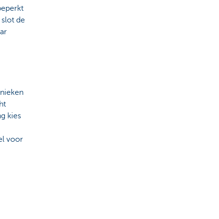
beperkt
slot de
ar
hnieken
ht
g kies
el voor