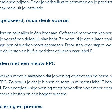
elende prijzen. Door je verbruik af te stemmen op je producti
maximale uit je installatie.
gefaseerd, maar denk vooruit
dereen pakt alles in één keer aan. Gefaseerd renoveren kan per
je vooraf een duidelijk plan hebt. Zo vermijd je dat je later op
ngrijpen of werken moet aanpassen. Door stap voor stap te we
je de kosten en blijf je gericht evolueren naar label E.
nden met een nieuw EPC
werken moet je aantonen dat je woning voldoet aan de norm, v
PC. Zo bewijs je dat je binnen de termijn minstens label E heb
d. Een energiezuinige woning zorgt bovendien voor meer com
 energiekosten en een hogere waarde.
ciering en premies