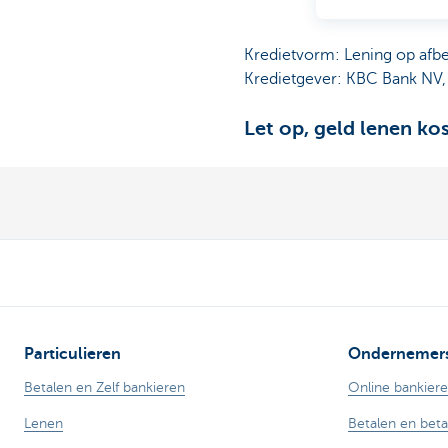
Kredietvorm: Lening op afb
Kredietgever: KBC Bank NV,
Let op, geld lenen ko
Particulieren
Ondernemer
Betalen en Zelf bankieren
Online bankier
Lenen
Betalen en bet