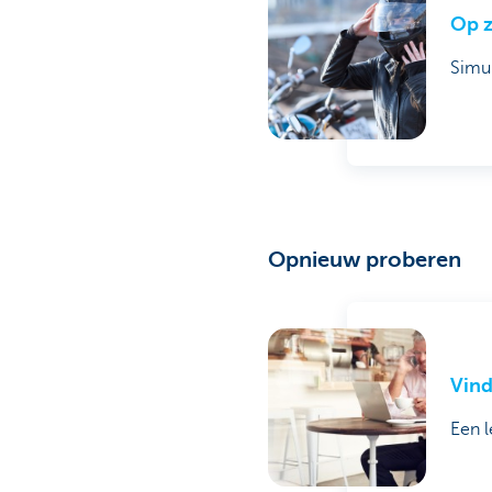
Op z
Simul
Opnieuw proberen
Vind
Een l