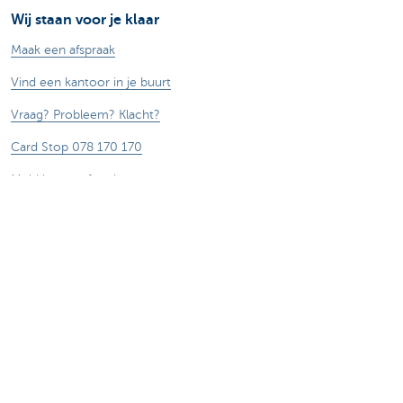
Wij staan voor je klaar
Maak een afspraak
Vind een kantoor in je buurt
Vraag? Probleem? Klacht?
Card Stop 078 170 170
Meld internetfraude
Duurzaamheid
Jobs
Andere websites
Ondernemers
Commercial banking
Private Banking