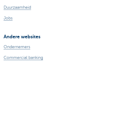
Duurzaamheid
Jobs
Andere websites
Ondernemers
Commercial banking
Private Banking
KBC
CBC
KBC Groep
Alle websites