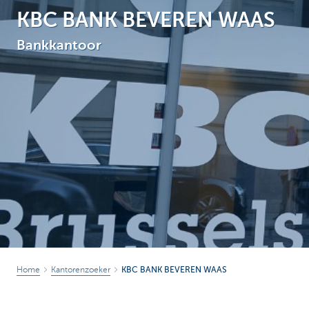
KBC BANK BEVEREN WAAS
Brussels
Bankkantoor
Home
Kantorenzoeker
KBC BANK BEVEREN WAAS