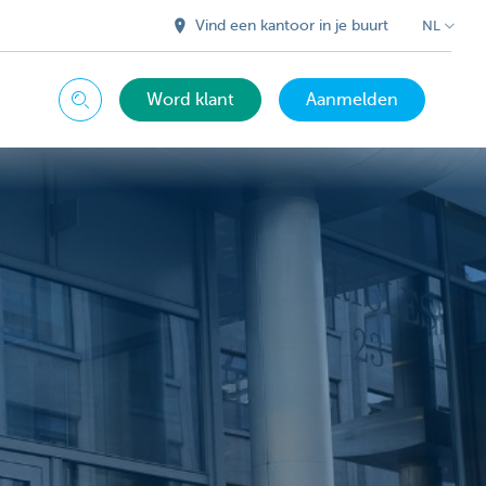
Vind een kantoor in je buurt
NL
Word klant
Aanmelden
Zoeken