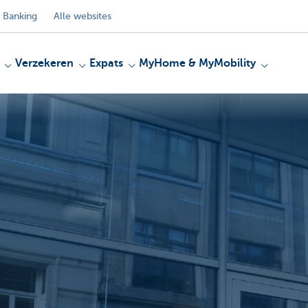
 Banking
Alle websites
Verzekeren
Expats
MyHome & MyMobility