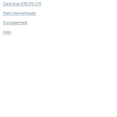
Card Stop 078 170 170
Meld internetfraude
Duurzaamheid
Jobs
Andere websites
Ondernemers
Commercial banking
Private Banking
KBC
CBC
KBC Groep
Alle websites