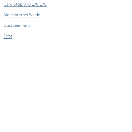
Card Stop 078 170 170
Meld internetfraude
Duurzaamheid
Jobs
Andere websites
Ondernemers
Commercial banking
Private Banking
KBC
CBC
KBC Groep
Alle websites