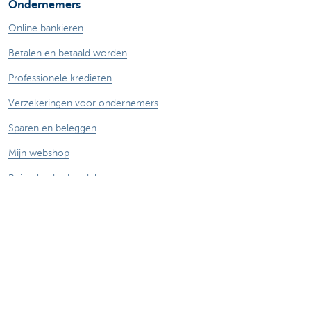
Ondernemers
Online bankieren
Betalen en betaald worden
Professionele kredieten
Verzekeringen voor ondernemers
Sparen en beleggen
Mijn webshop
Buitenlandse handel
Wij staan voor je klaar
Maak een afspraak
Vind een kantoor in je buurt
Vraag? Probleem? Klacht?