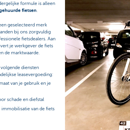
rgelijke formule is alleen
gehuurde fietsen
.
n een geselecteerd merk
anden bij ons zorgvuldig
essionele fietsdealers. Aan
evert je werkgever de fiets
gen de marktwaarde.
e volgende diensten
delijkse leasevergoeding:
at van je gebruik en je
r schade en diefstal
e immobilisatie van de fiets