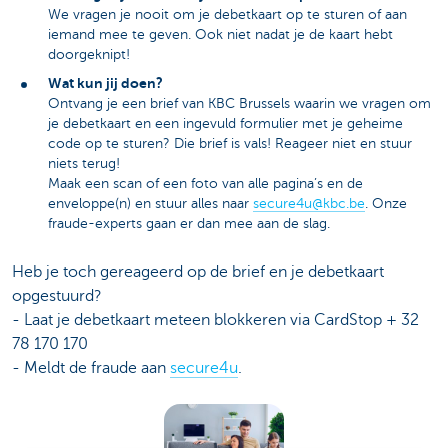
We vragen je nooit om je debetkaart op te sturen of aan
iemand mee te geven. Ook niet nadat je de kaart hebt
doorgeknipt!
Wat kun jij doen?
Ontvang je een brief van KBC Brussels waarin we vragen om
je debetkaart en een ingevuld formulier met je geheime
code op te sturen? Die brief is vals! Reageer niet en stuur
niets terug!
Maak een scan of een foto van alle pagina’s en de
enveloppe(n) en stuur alles naar
secure4u@kbc.be
​. Onze
fraude-experts gaan er dan mee aan de slag.
Heb je toch gereageerd op de brief en je debetkaart
opgestuurd?
- Laat je debetkaart meteen blokkeren via CardStop + 32
78 170 170
- Meldt de fraude aan
secure4u
.