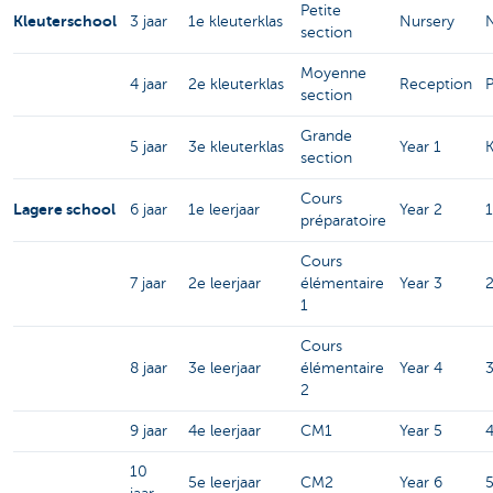
Petite
Kleuterschool
3 jaar
1e kleuterklas
Nursery
section
Moyenne
4 jaar
2e kleuterklas
Reception
section
Grande
5 jaar
3e kleuterklas
Year 1
K
section
Cours
Lagere school
6 jaar
1e leerjaar
Year 2
1
préparatoire
Cours
7 jaar
2e leerjaar
élémentaire
Year 3
1
Cours
8 jaar
3e leerjaar
élémentaire
Year 4
2
9 jaar
4e leerjaar
CM1
Year 5
10
5e leerjaar
CM2
Year 6