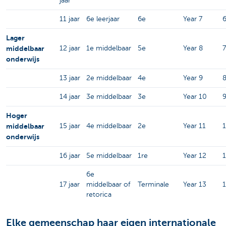
jaar
11 jaar
6e leerjaar
6e
Year 7
Lager
middelbaar
12 jaar
1e middelbaar
5e
Year 8
7
onderwijs
13 jaar
2e middelbaar
4e
Year 9
14 jaar
3e middelbaar
3e
Year 10
Hoger
middelbaar
15 jaar
4e middelbaar
2e
Year 11
onderwijs
16 jaar
5e middelbaar
1re
Year 12
1
6e
17 jaar
middelbaar of
Terminale
Year 13
retorica
Elke gemeenschap haar eigen internationale