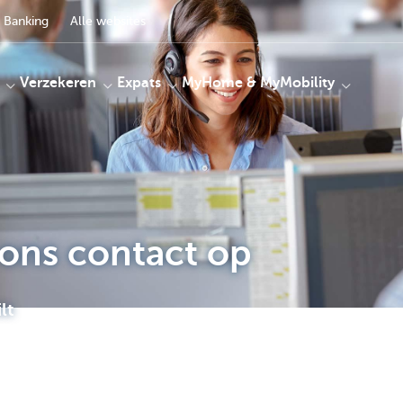
 Banking
Alle websites
Verzekeren
Expats
MyHome & MyMobility
ons contact op
lt