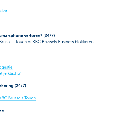
s.be
 smartphone verloren? (24/7)
Brussels Touch of KBC Brussels Business blokkeren
ggestie
t je klacht?
ekering (24/7)
KBC Brussels Touch
me