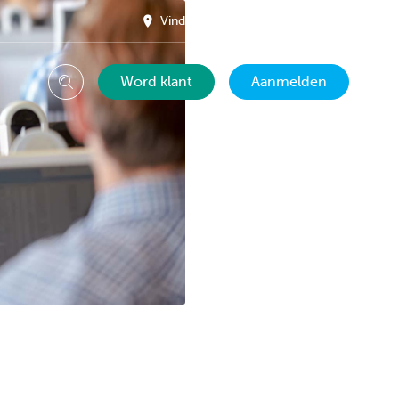
Vind een kantoor in je buurt
NL
Word klant
Aanmelden
Zoeken