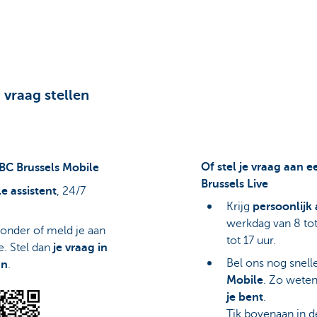
 vraag stellen
Of stel je vraag aan 
KBC Brussels Mobile
Brussels Live
le assistent
, 24/7
Krijg
persoonlijk 
werkdag van 8 tot
onder of meld je aan
tot 17 uur.
e. Stel dan
je vraag in
Bel ons nog snell
an
.
Mobile
. Zo wete
je bent
.
Tik bovenaan in d