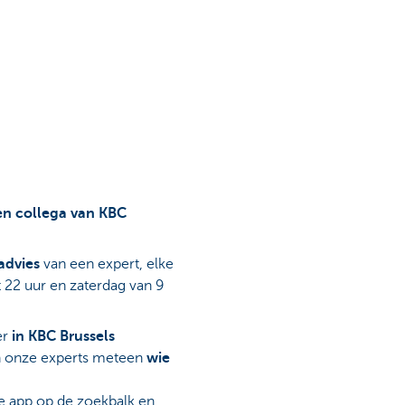
een collega van KBC
advies
van een expert, elke
 22 uur en zaterdag van 9
er
in KBC Brussels
n onze experts meteen
wie
e app op de zoekbalk en