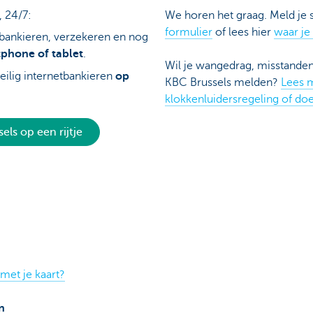
 24/7:
We horen het graag. Meld je 
formulier
of lees hier
waar je
bankieren, verzekeren en nog
tphone of tablet
.
Wil je wangedrag, misstanden
eilig internetbankieren
op
KBC Brussels melden?
Lees 
klokkenluidersregeling of do
els op een rijtje
met je kaart?
n