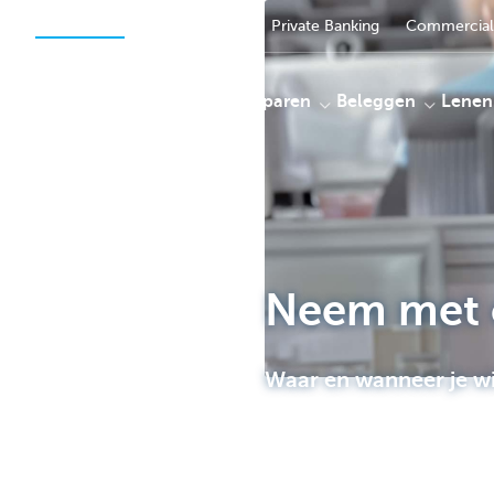
Particulieren
Ondernemen
Private Banking
Commercial
Betalen
Sparen
Beleggen
Lenen
KBC
Neem met 
Waar en wanneer je wi