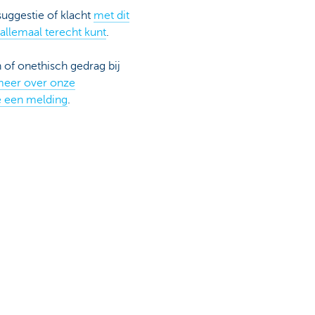
suggestie of klacht
met dit
 allemaal terecht kunt
.
 of onethisch gedrag bij
meer over onze
e een melding
.