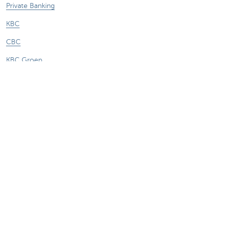
Private Banking
KBC
CBC
KBC Groep
Alle websites
Let op, geld lenen kost ook geld.
Sitemap
Over KBC Brussels
Persberichten
Tarieven
Privacy
Juridische verklaring
Jobs