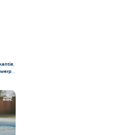
kantie
,
twerp
…