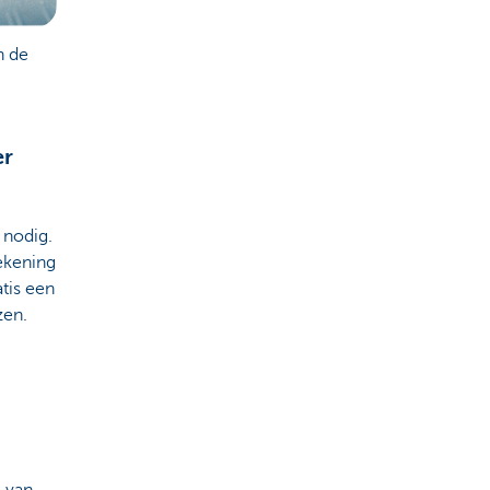
n de
er
 nodig.
ekening
atis een
zen.
g van