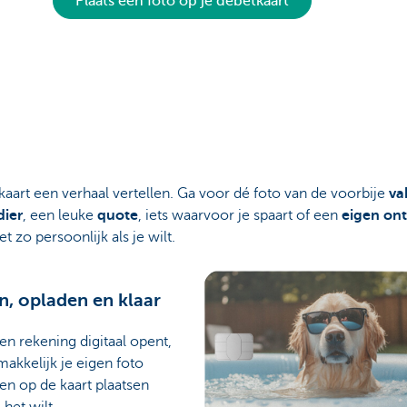
Plaats een foto op je debetkaart
 kaart een verhaal vertellen. Ga voor dé foto van de voorbije
va
dier
, een leuke
quote
, iets waarvoor je spaart of een
eigen on
t zo persoonlijk als je wilt.
n, opladen en klaar
een rekening digitaal opent,
makkelijk je eigen foto
en op de kaart plaatsen
j het wilt.