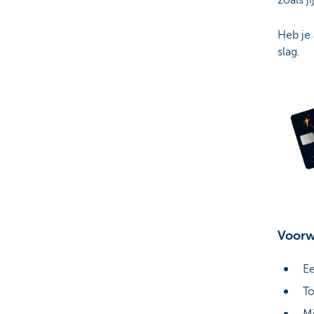
Heb je 
slag.
Voorw
E
T
Mi