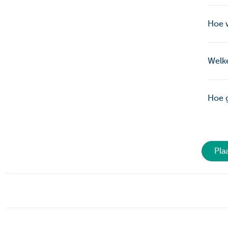
Hoe v
Welke
Hoe g
Pla