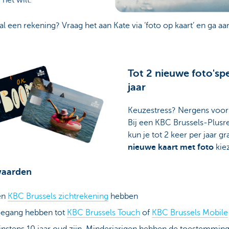
al een rekening? Vraag het aan Kate via ‘foto op kaart’ en ga aa
Tot 2 nieuwe foto'sp
jaar
Keuzestress? Nergens voor
Bij een KBC Brussels-Plusr
kun je tot 2 keer per jaar gr
nieuwe kaart met foto
kie
aarden
en
KBC Brussels zichtrekening
hebben
oegang hebben tot
KBC Brussels Touch
of
KBC Brussels Mobile
nstens 10 jaar oud zijn. Minderjarigen hebben de toestemmin