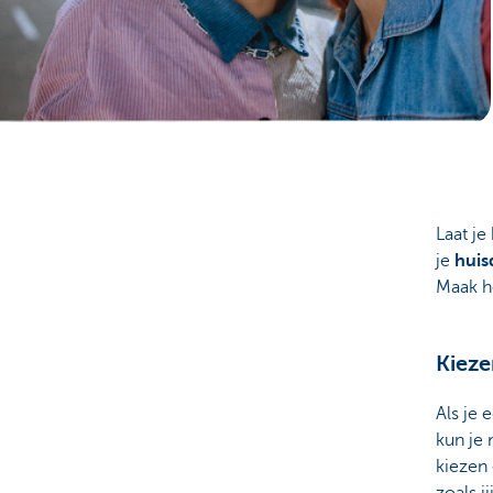
Brussels
Laat je
je
huis
Maak he
Kieze
Als je 
kun je 
kiezen 
zoals ji