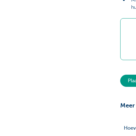
hu
Pla
Meer 
Hoeve