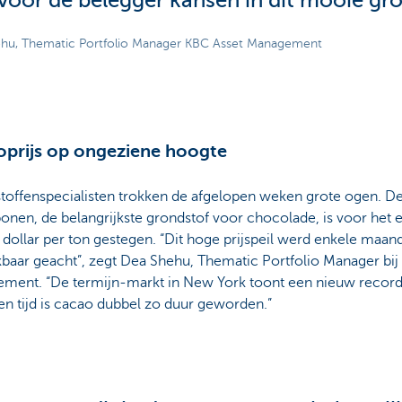
voor de belegger kansen in dit mooie gro
hu, Thematic Portfolio Manager KBC Asset Management
prijs op ongeziene hoogte
toffenspecialisten trokken de afgelopen weken grote ogen. De 
nen, de belangrijkste grondstof voor chocolade, is voor het 
dollar per ton gestegen. “Dit hoge prijspeil werd enkele maa
baar geacht”, zegt Dea Shehu, Thematic Portfolio Manager bij
ment. “De termijn-markt in New York toont een nieuw record. 
n tijd is cacao dubbel zo duur geworden.”