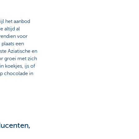
ijl het aanbod
 altijd al
vendien voor
 plaats een
te Aziatische en
or groei met zich
 koekjes, ijs of
ep chocolade in
ducenten,