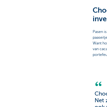
Choc
Brussels
inve
Pasen is
paaseitj
Want hoe
van cac
portefeu
Choc
Net 