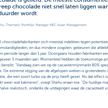
reep chocolade niet snel laten liggen wa
 duurder wordt.
hu, Thematic Portfolio Manager KBC Asset Management
 chocoladefabrikanten zich meestal indekken tegen potentieel
mstandigheden, en dus mindere oogsten, gebeuren die afdek
en periode langer dan 1 jaar. Doorgaans houden fabrikanten e
geveer 5 maanden aan. Momenteel hebben de toekomstige pr
s bereikt. "Vandaag zien we op de cacaotermijnmarkt 80% spe
s. De extreme stijging van de afgelopen weken is grotendeels
tie, die een soort turbo op de prijs heeft gezet. Als dat effect i
t weer wat kalmeren", voegt Shehu eraan toe. "De huidige mark
halve realistisch, ondanks de uitdagingen waar de cacaoteelt vo