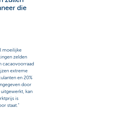
nneer die
 moeilijke
kingen zelden
en cacaovoorraad
ijzen extreme
culanten en 20%
 ingegeven door
s uitgewerkt, kan
tprijs is
or staat."