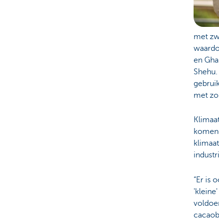
met zw
waardoo
en Gha
Shehu. 
gebruik
met zo’
Klimaa
komend
klimaat
industr
“Er is 
'klein
voldoe
cacaobo