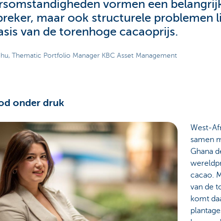
somstandigheden vormen een belangrij
breker, maar ook structurele problemen 
asis van de torenhoge cacaoprijs.
hu, Thematic Portfolio Manager KBC Asset Management
od onder druk
West-Af
samen m
Ghana d
wereldp
cacao. M
van de t
komt da
plantage