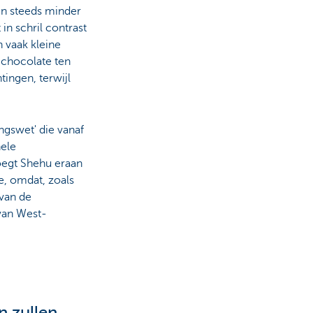
en steeds minder
in schril contrast
 vaak kleine
 chocolate ten
ingen, terwijl
ngswet' die vanaf
hele
voegt Shehu eraan
e, omdat, zoals
 van de
 van West-
n zullen