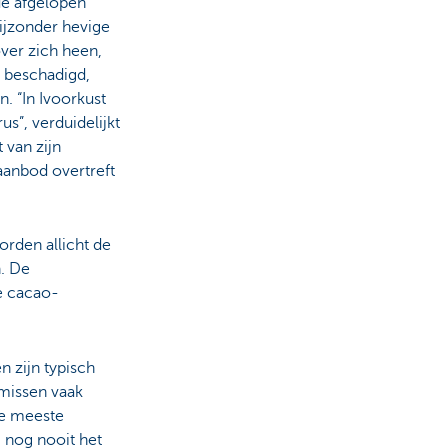
de afgelopen
ijzonder hevige
ver zich heen,
 beschadigd,
. “In Ivoorkust
”, verduidelijkt
 van zijn
 aanbod overtreft
rden allicht de
n. De
de cacao-
n zijn typisch
missen vaak
De meeste
 nog nooit het