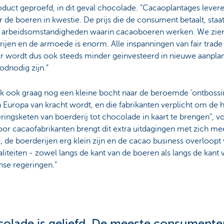
duct geproefd, in dit geval chocolade. “Cacaoplantages lever
 de boeren in kwestie. De prijs die de consument betaalt, staat 
 arbeidsomstandigheden waarin cacaoboeren werken. We zien
ijen en de armoede is enorm. Alle inspanningen van fair trade
Er wordt dus ook steeds minder geïnvesteerd in nieuwe aanplant
odnodig zijn.”
ak ook graag nog een kleine bocht naar de beroemde 'ontbossi
 Europa van kracht wordt, en die fabrikanten verplicht om de 
ringsketen van boerderij tot chocolade in kaart te brengen", 
oor cacaofabrikanten brengt dit extra uitdagingen met zich me
 de boerderijen erg klein zijn en de cacao business overloopt
liteiten - zowel langs de kant van de boeren als langs de kant
nse regeringen."
olade is geliefd. De meeste consumente