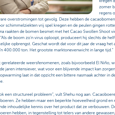
kregen 
zomer b
regens o
are overstromingen tot gevolg. Deze hebben de cacaobomen
r schimmelziekten vrij spel kregen en de peulen gingen rotten
na raakten de bomen besmet met het Cacao Swollen Shoot virus
“Als de boom zo’n virus oploopt, produceert hij slechts de helft
elijke opbrengst. Geschat wordt dat voor dit jaar de vraag het
n 400.000 ton. Het grootste marktonevenwicht in lange tijd.”
t gerelateerde weersfenomenen, zoals bijvoorbeeld El Niño, wo
e jaren intensiever, wat voor een blijvende impact kan zorge
opwarming laat in dat opzicht een bittere nasmaak achter in 
ie.
ook een structureel probleem”, vult Shehu nog aan. Cacaoboere
e' boeren. Ze hebben maar een beperkte hoeveelheid grond en 
nde inhoudelijke kennis over het product dat ze verbouwen. 
eren hebben, in tegenstelling tot telers van andere gewassen,