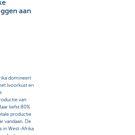
ke
liggen aan
rika domineert
et Ivoorkust en
e
roductie van
aar liefst 80%
otale productie
ar vandaan. De
s in West-Afrika