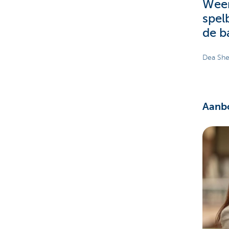
Weer
spel
de b
Dea She
Aanb