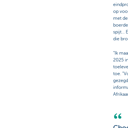
eindpro
op voor
met de
boerder
spijt… 
die bro
“Ik ma
2025 in
toeleve
toe. "V
gezegd,
informa
Afrikaa
Choc