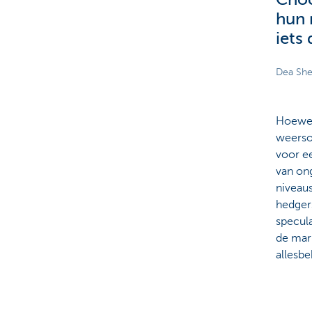
hun 
iets
Dea She
Hoewel
weerso
voor e
van on
niveau
hedger
specula
de mark
allesbe