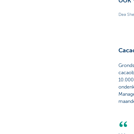
ook 
Dea She
Cacao
Gronds
cacaobo
10.000 
ondenk
Manage
maande