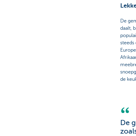
Lekke
De gemi
daalt, 
popula
steeds 
Europe
Afrikaa
meebren
snoepgo
de keuk
De g
zoal