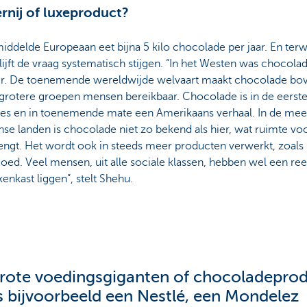
rnij of luxeproduct?
ddelde Europeaan eet bijna 5 kilo chocolade per jaar. En terw
blijft de vraag systematisch stijgen. “In het Westen was chocolade
ir. De toenemende wereldwijde welvaart maakt chocolade bo
grotere groepen mensen bereikbaar. Chocolade is in de eerste
es en in toenemende mate een Amerikaans verhaal. In de mees
nse landen is chocolade niet zo bekend als hier, wat ruimte vo
gt. Het wordt ook in steeds meer producten verwerkt, zoals in
ed. Veel mensen, uit alle sociale klassen, hebben wel een re
enkast liggen”, stelt Shehu.
rote voedingsgiganten of chocoladepro
s bijvoorbeeld een Nestlé, een Mondelez