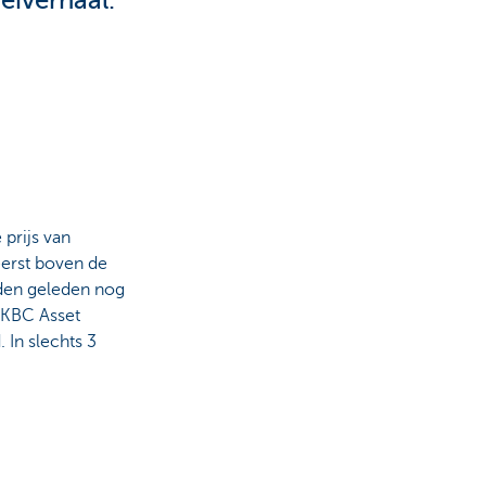
eiverhaal.
prijs van
eerst boven de
nden geleden nog
 KBC Asset
In slechts 3