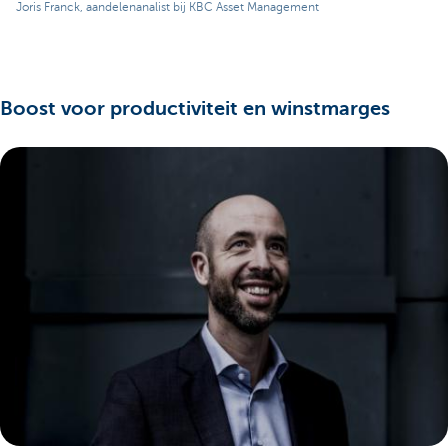
Joris Franck, aandelenanalist bij KBC Asset Management
Boost voor productiviteit en winstmarges