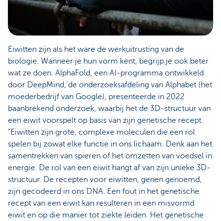
Eiwitten zijn als het ware de werkuitrusting van de
biologie. Wanneer je hun vorm kent, begrijp je ook beter
wat ze doen. AlphaFold, een AI-programma ontwikkeld
door DeepMind, de onderzoeksafdeling van Alphabet (het
moederbedrijf van Google), presenteerde in 2022
baanbrekend onderzoek, waarbij het de 3D-structuur van
een eiwit voorspelt op basis van zijn genetische recept.
“Eiwitten zijn grote, complexe moleculen die een rol
spelen bij zowat elke functie in ons lichaam. Denk aan het
samentrekken van spieren of het omzetten van voedsel in
energie. De rol van een eiwit hangt af van zijn unieke 3D-
structuur. De recepten voor eiwitten, genen genoemd,
zijn gecodeerd in ons DNA. Een fout in het genetische
recept van een eiwit kan resulteren in een misvormd
eiwit en op die manier tot ziekte leiden. Het genetische