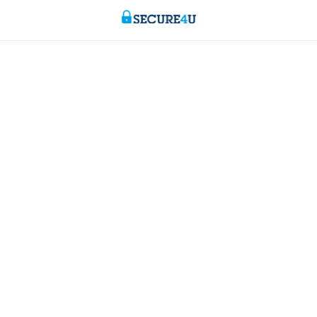
s
Wij staan voor je klaar
en
Maak een afspraak
aald worden
Vind een kantoor in je buurt
redieten
Vraag? Probleem? Klacht?
 voor ondernemers
Card Stop 078 170 170
ggen
Meld internetfraude
Duurzaamheid
andel
Jobs