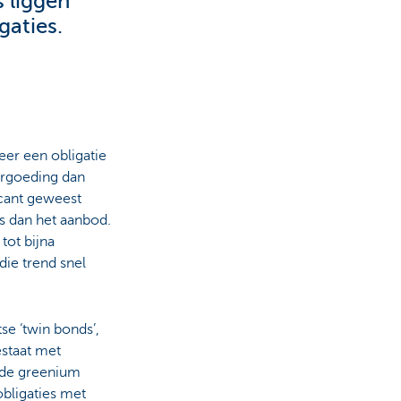
 liggen
gaties.
er een obligatie
vergoeding dan
icant geweest
as dan het aanbod.
tot bijna
ie trend snel
se ‘twin bonds’,
estaat met
t de greenium
obligaties met