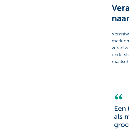
Vera
Brussels
naar
Verantw
markten.
verantwo
onderste
maatsch
Een 
als 
groe