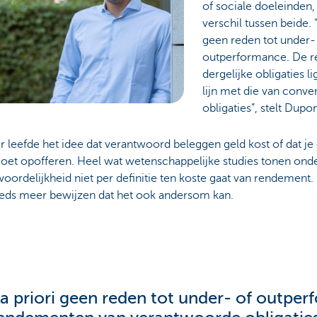
of sociale doeleinden,
verschil tussen beide. “
geen reden tot under-
outperformance. De 
dergelijke obligaties l
lijn met die van conve
obligaties”, stelt Dupon
 leefde het idee dat verantwoord beleggen geld kost of dat j
oet opofferen. Heel wat wetenschappelijke studies tonen onde
oordelijkheid niet per definitie ten koste gaat van rendement. 
teeds meer bewijzen dat het ook andersom kan.
s a priori geen reden tot under- of outpe