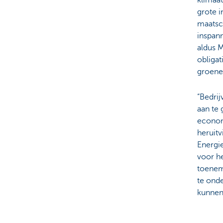
klimaat
grote
i
maatsch
inspann
aldus 
obligat
groene 
“Bedrij
aan te 
econom
heruitv
Energie
voor he
toenem
te onde
kunnen 