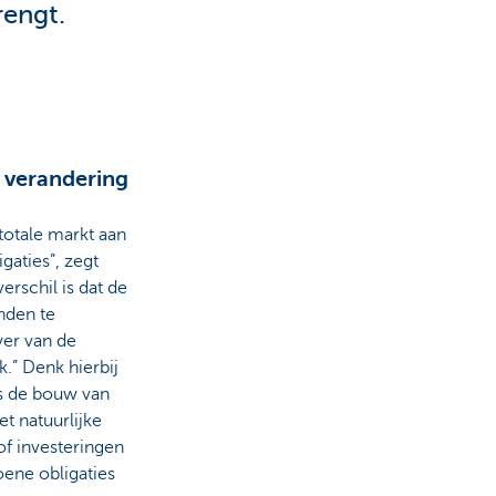
engt.
 verandering
totale markt aan
gaties”, zegt
rschil is dat de
nden te
ver van de
” Denk hierbij
ls de bouw van
 natuurlijke
of investeringen
oene obligaties