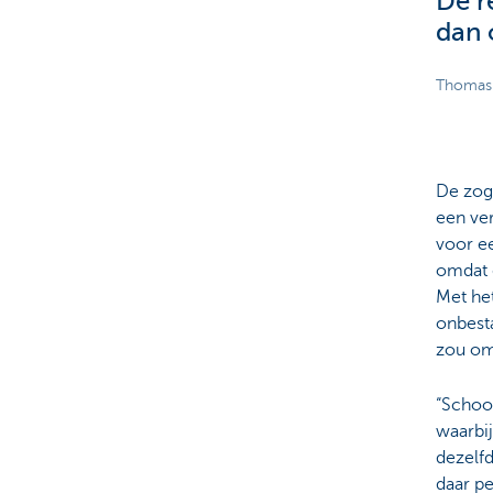
De r
dan 
Thomas 
De zog
een ver
voor ee
omdat d
Met het
onbest
zou om
“School
waarbi
dezelf
daar pe