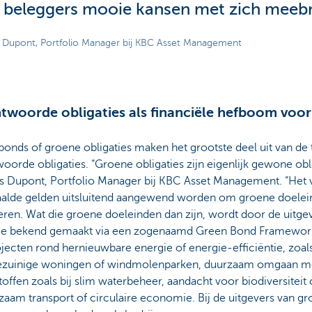
 beleggers mooie kansen met zich meebr
Dupont, Portfolio Manager bij KBC Asset Management
twoorde obligaties als financiële hefboom voor
onds of groene obligaties maken het grootste deel uit van de 
oorde obligaties. “Groene obligaties zijn eigenlijk gewone obli
 Dupont, Portfolio Manager bij KBC Asset Management. “Het ve
alde gelden uitsluitend aangewend worden om groene doelei
eren. Wat die groene doeleinden dan zijn, wordt door de uitge
tie bekend gemaakt via een zogenaamd Green Bond Framework.
jecten rond hernieuwbare energie of energie-efficiëntie, zoa
ezuinige woningen of windmolenparken, duurzaam omgaan met
offen zoals bij slim waterbeheer, aandacht voor biodiversiteit 
zaam transport of circulaire economie. Bij de uitgevers van gr