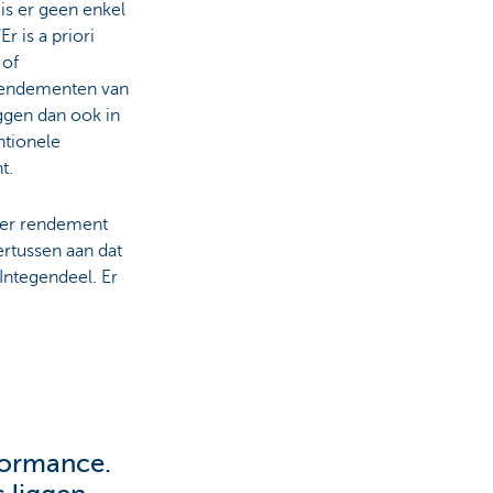
 is er geen enkel
Er is a priori
 of
rendementen van
iggen dan ook in
ntionele
t.
e er rendement
rtussen aan dat
Integendeel. Er
rformance.