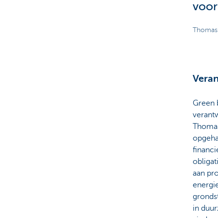
voor
Thomas 
Veran
Green b
verantw
Thomas
opgeha
financi
obliga
aan pro
energi
grondst
in duur