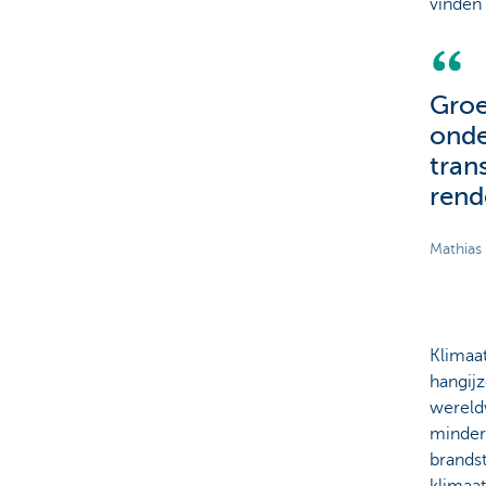
vinden
Groe
onde
tran
rend
Mathias
Klimaat
hangij
wereldw
minder 
brandst