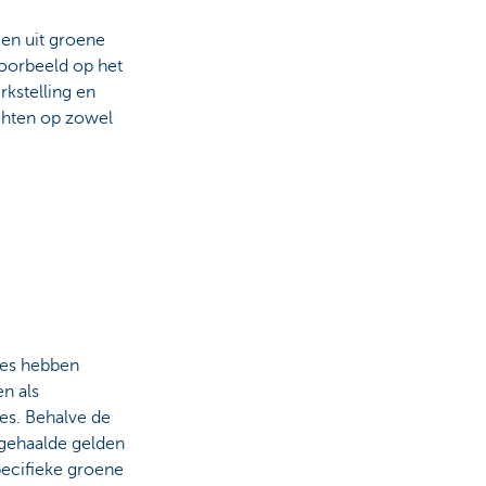
een uit groene
jvoorbeeld op het
kstelling en
richten op zowel
ies hebben
n als
es. Behalve de
gehaalde gelden
ecifieke groene