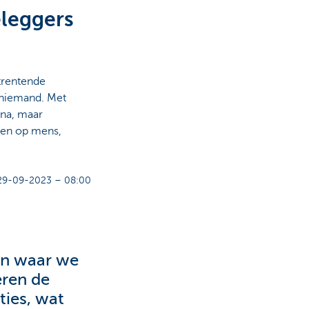
eleggers
trentende
t niemand. Met
 na, maar
ben op mens,
29-09-2023 – 08:00
en waar we
eren de
ties, wat