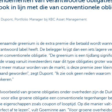
endementen van verantwoorde obligaties
ook in lijn met die van conventionele obli
Dupont, Portfolio Manager bij KBC Asset Management
enaamde greenium is de extra premie die betaald wordt wanne
antwoord label heeft. De belegger krijgt dan een iets lagere 
n conventionele obligatie. “De greenium is een tijdlang signif
e vraag vanuit investeerders naar dit type obligaties groter w
 meer matuur worden van de markt, is deze premie zeer klein 
aand geworden”, zegt Dupont. “Ik zie ook geen reden waarom d
keren.”
voorbeeld van groene obligaties onder overheden zijn de Duit
j voor elke groene obligatie een conventionele tegenhanger b
de eigenschappen zoals coupon of looptijd. Op die manier val
rfect af te lezen”, vult Goeminne aan. “Voor groene overheids