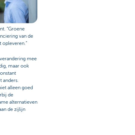
nt. “Groene
anciering van de
t opleveren.”
atverandering mee
odig, maar ook
constant
et anders.
niet alleen goed
bij de
me alternatieven
n de zijlijn