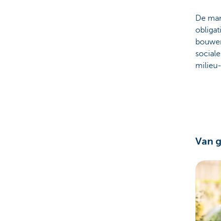
De mark
obligat
bouwen
sociale
milieu-
Van g