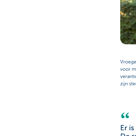
Vroeger
voor m
verantw
zijn s
Er i