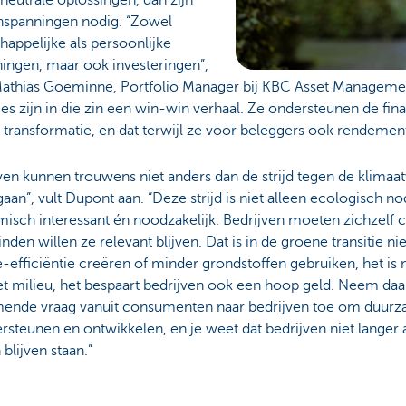
neutrale oplossingen, dan zijn
nspanningen nodig. “Zowel
appelijke als persoonlijke
ingen, maar ook investeringen”,
Mathias Goeminne, Portfolio Manager bij KBC Asset Manageme
ies zijn in die zin een win-win verhaal. Ze ondersteunen de fin
transformatie, en dat terwijl ze voor beleggers ook rendemen
ven kunnen trouwens niet anders dan de strijd tegen de klima
gaan”, vult Dupont aan. “Deze strijd is niet alleen ecologisch n
isch interessant én noodzakelijk. Bedrijven moeten zichzelf 
inden willen ze relevant blijven. Dat is in de groene transitie ni
-efficiëntie creëren of minder grondstoffen gebruiken, het is 
t milieu, het bespaart bedrijven ook een hoop geld. Neem daar
ende vraag vanuit consumenten naar bedrijven toe om duurza
rsteunen en ontwikkelen, en je weet dat bedrijven niet langer aa
blijven staan.”