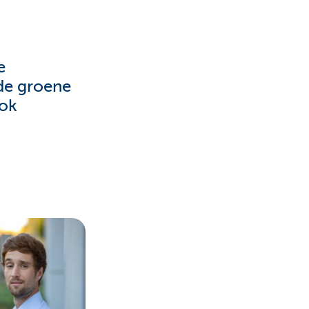
e
 de groene
ook