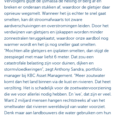
Vervolgens glijdt de ijsmassa de helling of berg af en
breken er onderaan stukken af, waardoor de gletsjer daar
opnieuw wegsmelt. Wanneer het ijs echter te snel gaat
smelten, kan dit stroomafwaarts tot zware
aardverschuivingen en overstromingen leiden. Door het
verdwijnen van gletsjers en ijskappen worden minder
zonnestralen teruggekaatst, waardoor onze aardbol nog
warmer wordt en het ijs nog sneller gaat smelten.
“Mochten alle gletsjers en ijsplaten smelten, dan stijgt de
zeespiegel met maar liefst 6 meter. Dat zou een
catastrofale belasting zijn voor duinen, dijken en
stormvloedkeringen”, zegt Anthony Sandra, portfolio
manager bij KBC Asset Management. “Meer zoutwater
komt dan het land binnen via de kust en rivieren. Dat heet
verzilting. Het is schadelijk voor de zoetwatervoorziening
die we voor allerlei nodig hebben. En ‘we’, dat zijn er veel.
Want 2 miljard mensen hangen rechtstreeks af van het
smeltwater dat rivieren wereldwijd van water voorziet.
Denk maar aan landbouwers die water gebruiken om hun