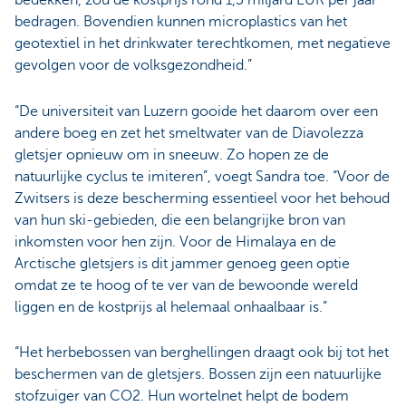
bedekken, zou de kostprijs rond 1,5 miljard EUR per jaar
bedragen. Bovendien kunnen microplastics van het
geotextiel in het drinkwater terechtkomen, met negatieve
gevolgen voor de volksgezondheid.”
“De universiteit van Luzern gooide het daarom over een
andere boeg en zet het smeltwater van de Diavolezza
gletsjer opnieuw om in sneeuw. Zo hopen ze de
natuurlijke cyclus te imiteren”, voegt Sandra toe. “Voor de
Zwitsers is deze bescherming essentieel voor het behoud
van hun ski-gebieden, die een belangrijke bron van
inkomsten voor hen zijn. Voor de Himalaya en de
Arctische gletsjers is dit jammer genoeg geen optie
omdat ze te hoog of te ver van de bewoonde wereld
liggen en de kostprijs al helemaal onhaalbaar is.”
“Het herbebossen van berghellingen draagt ook bij tot het
beschermen van de gletsjers. Bossen zijn een natuurlijke
stofzuiger van CO2. Hun wortelnet helpt de bodem