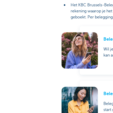
Het KBC Brussels-Beleg
rekening waarop je het
geboekt. Per belegging
Bele
Wil j
kan a
Bele
Beleg
start 