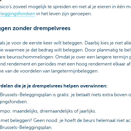
ico’s zoveel mogelijk te spreiden en niet al je eieren in één m
leggingsfondsen
in het leven zijn geroepen.
ggen zonder drempelvrees
als je voor de eerste keer wilt beleggen. Daarbij kies je niet a
ie waarmee je dat bedrag wilt beleggen. Door planmatig te be
are beursschommelingen. Omdat je over een langere termijn p
end rendement en periodes met een hoog rendement elkaar af. 
mee van de voordelen van langetermijnbeleggen.
rdelen die je je drempelvrees helpen overwinnen:
ussels-Beleggingsplan is gratis: je betaalt niets extra boven o
gingsfondsen.
mpo: maandelijks, driemaandelijks of jaarlijks.
 met beleggen? Geen nood: je hoeft de beurs helemaal niet ac
Brussels-Beleggingsplan.