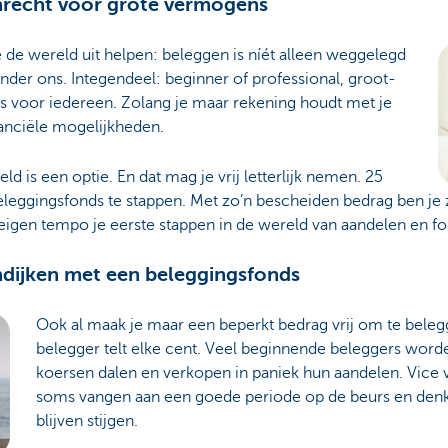
nrecht voor grote vermogens
e wereld uit helpen: beleggen is níét alleen weggelegd
nder ons. Integendeel: beginner of professional, groot-
is voor iedereen. Zolang je maar rekening houdt met je
nanciële mogelijkheden.
d is een optie. En dat mag je vrij letterlijk nemen. 25
eleggingsfonds te stappen. Met zo’n bescheiden bedrag ben je 
je eigen tempo je eerste stappen in de wereld van aandelen en f
indijken met een beleggingsfonds
Ook al maak je maar een beperkt bedrag vrij om te beleg
belegger telt elke cent. Veel beginnende beleggers worde
koersen dalen en verkopen in paniek hun aandelen. Vice v
soms vangen aan een goede periode op de beurs en denk
blijven stijgen.