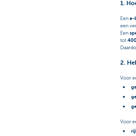
1. Ho
Een
e-
een ve
Een
sp
tot
400
Daardoo
2. He
Voor 
ge
g
ge
Voor e
ri