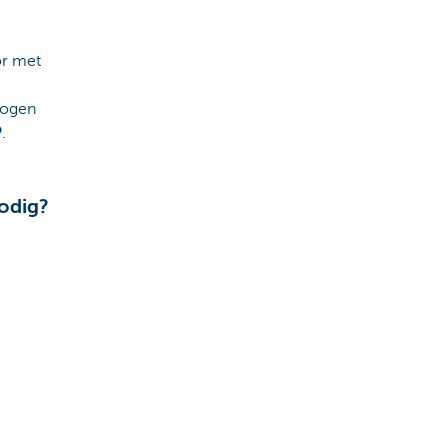
or met
mogen
P
.
nodig?