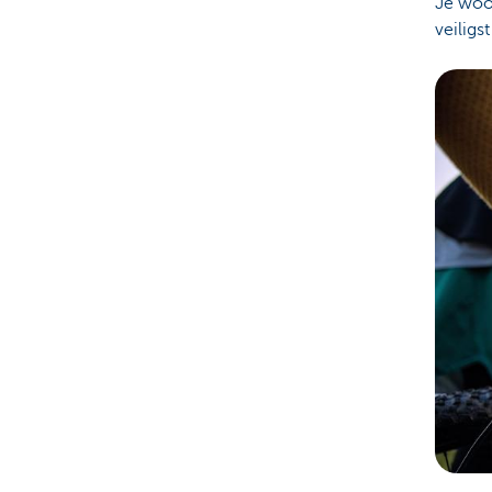
Je woo
veiligs