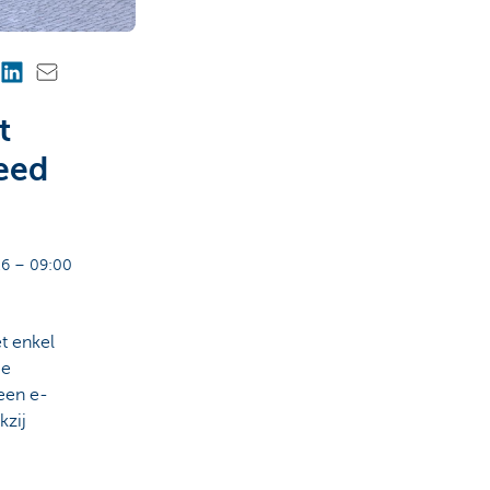
t
peed
6 – 09:00
et enkel
je
 een e-
kzij