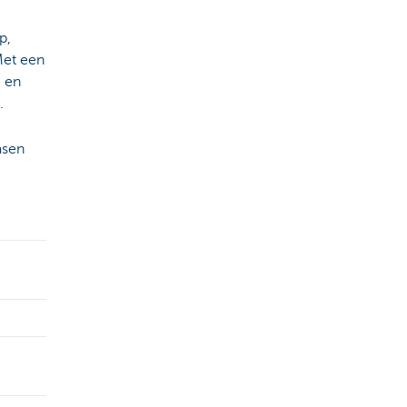
p,
Met een
- en
g.
asen