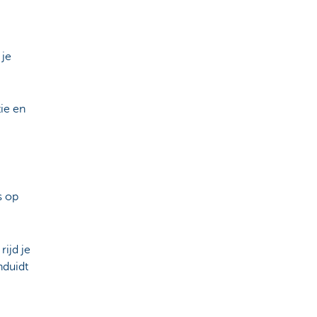
 je
ie en
s op
rijd je
nduidt