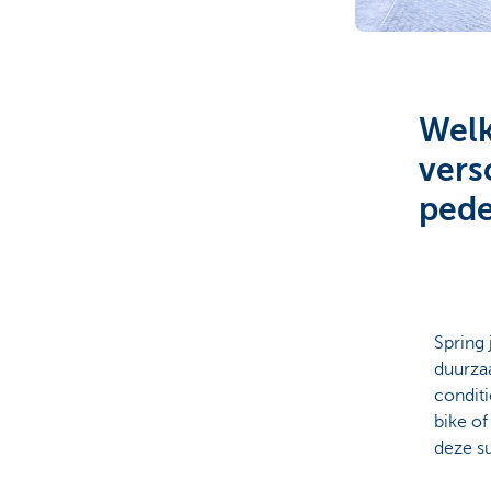
Brussels
Welk
vers
pede
Spring 
duurzaa
conditi
bike o
deze s