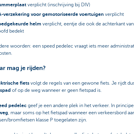
ummerplaat
verplicht (inschrijving bij DIV)
A-verzekering voor gemotoriseerde voertuigen
verplicht
oedgekeurde helm
verplicht, eentje die ook de achterkant van
ofd bedekt
dere woorden: een speed pedelec vraagt iets meer administrat
osten.
ar mag je rijden?
ktrische fiets
volgt de regels van een gewone fiets. Je rijdt du
tspad
of op de weg wanneer er geen fietspad is.
eed pedelec
geef je een andere plek in het verkeer. In principe 
 weg
, maar soms op het fietspad wanneer een verkeersbord aa
tsen/bromfietsen klasse P toegelaten zijn.