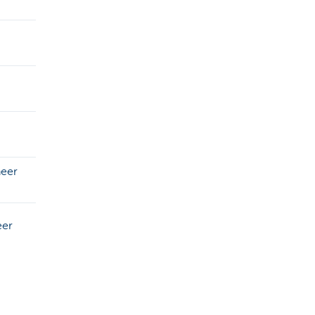
neer
eer