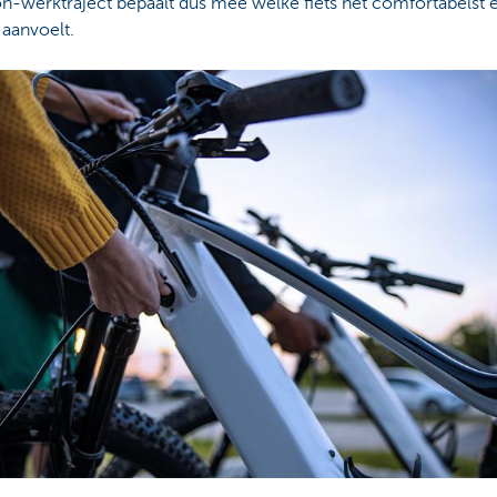
n-werktraject bepaalt dus mee welke fiets het comfortabelst 
t aanvoelt.