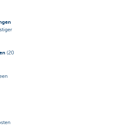
ingen
stiger
ten
(20
 een
osten