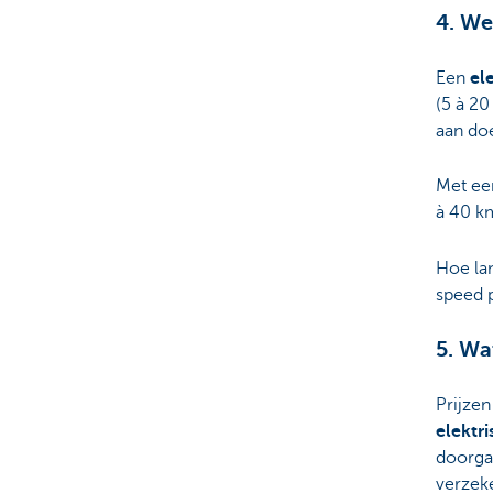
4. We
Een
ele
(5 à 20
aan do
Met ee
à 40 km
Hoe lan
speed p
5. Wa
Prijzen
elektri
doorga
verzeke