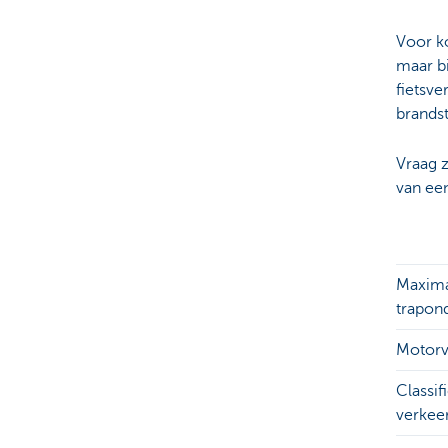
Voor ko
maar bi
fietsv
brands
Vraag 
van een
Maxim
trapon
Motor
Classif
verkee