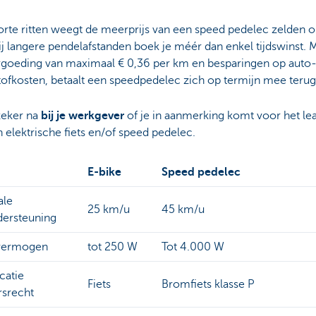
rte ritten weegt de meerprijs van een speed pedelec zelden o
j langere pendelafstanden boek je méér dan enkel tijdswinst. 
ergoeding van maximaal € 0,36 per km en besparingen op auto
tofkosten, betaalt een speedpedelec zich op termijn mee teru
zeker na
bij je werkgever
of je in aanmerking komt voor het le
 elektrische fiets en/of speed pedelec.
E-bike
Speed pedelec
ale
25 km/u
45 km/u
dersteuning
vermogen
tot 250 W
Tot 4.000 W
icatie
Fiets
Bromfiets klasse P
rsrecht