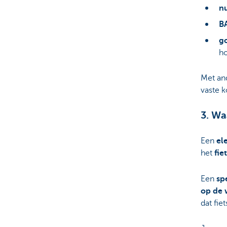
n
B
g
ho
Met an
vaste k
3. Wa
Een
ele
het
fie
Een
sp
op de
dat fie