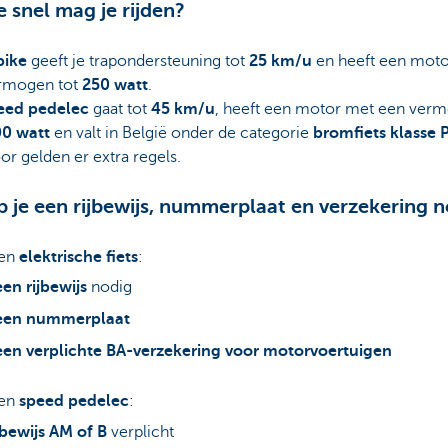
e snel mag je rijden?
bike
geeft je trapondersteuning tot
25 km/u
en heeft een mot
rmogen tot
250 watt
.
eed pedelec
gaat tot
45 km/u
, heeft een motor met een ver
0 watt
en valt in België onder de categorie
bromfiets klasse 
r gelden er extra regels.
b je een rijbewijs, nummerplaat en verzekering 
een
elektrische fiets
:
en rijbewijs
nodig
een nummerplaat
en verplichte BA-verzekering voor motorvoertuigen
en
speed pedelec
:
jbewijs AM of B
verplicht