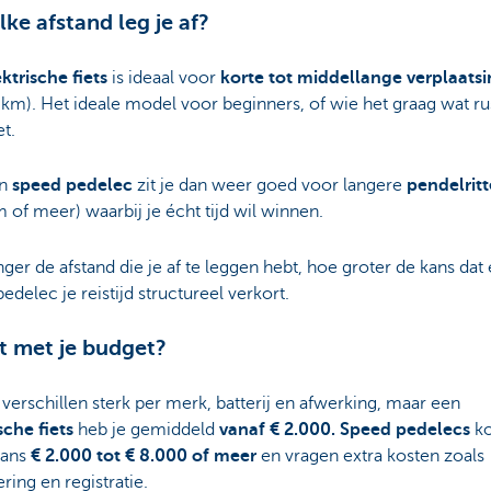
lke afstand leg je af?
ktrische fiets
is ideaal voor
korte tot middellange verplaats
 km). Het ideale model voor beginners, of wie het graag wat ru
et.
n
speed pedelec
zit je dan weer goed voor langere
pendelrit
 of meer) waarbij je écht tijd wil winnen.
ger de afstand die je af te leggen hebt, hoe groter de kans dat
edelec je reistijd structureel verkort.
t met je budget?
 verschillen sterk per merk, batterij en afwerking, maar een
sche fiets
heb je gemiddeld
vanaf € 2.000. Speed pedelecs
k
ans
€ 2.000 tot € 8.000 of meer
en vragen extra kosten zoals
ring en registratie.