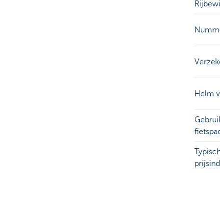
Rijbewi
Numme
Verzek
Helm v
Gebrui
fietsp
Typisc
prijsind