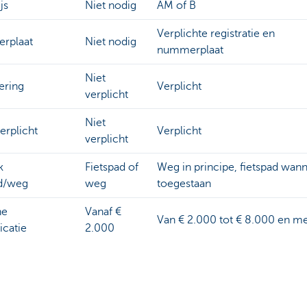
js
Niet nodig
AM of B
Verplichte registratie en
rplaat
Niet nodig
nummerplaat
Niet
ering
Verplicht
verplicht
Niet
erplicht
Verplicht
verplicht
k
Fietspad of
Weg in principe, fietspad wan
ad/weg
weg
toegestaan
he
Vanaf €
Van € 2.000 tot € 8.000 en m
icatie
2.000