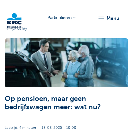
Particulieren
menu
MyMobility
KBC
Brussels
Op pensioen, maar geen
bedrijfswagen meer: wat nu?
Leestijd: 4 minuten
18-08-2025 – 10:00