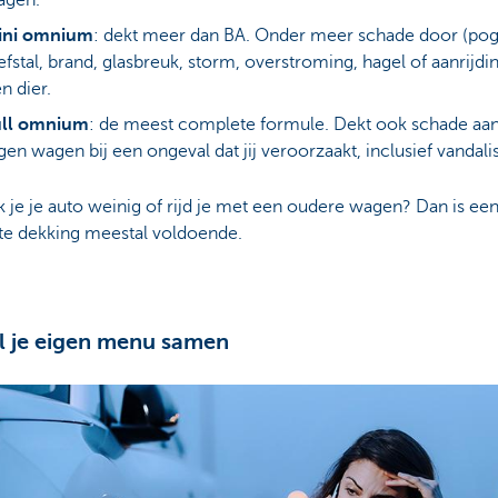
ini omnium
: dekt meer dan BA. Onder meer schade door (pogi
efstal, brand, glasbreuk, storm, overstroming, hagel of aanrijd
n dier.
ull omnium
: de meest complete formule. Dekt ook schade aan
gen wagen bij een ongeval dat jij veroorzaakt, inclusief vandal
 je je auto weinig of rijd je met een oudere wagen? Dan is ee
te dekking meestal voldoende.
el je eigen menu samen