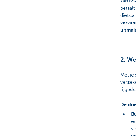
kan bo
betaalt
diefsta
verva
uitmak
2. We
Met je 
verzek
rijgedr
De dri
Bu
en
ve
w