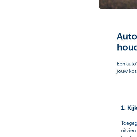
Brussels
Auto
houd
Een auto?
jouw kos
1. Kij
Toegege
uitzien