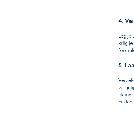
4. Ve
Leg je 
krijg j
formul
5. La
Verzeke
vergeli
kleine 
bijstan