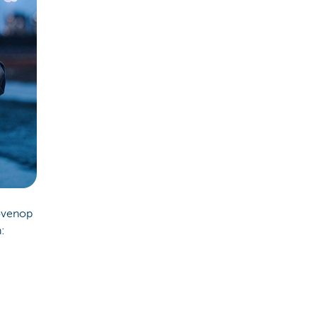
bovenop
: