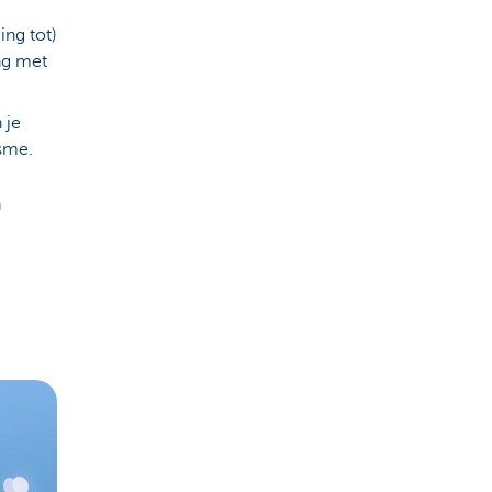
ng tot)
ing met
 je
isme.
n