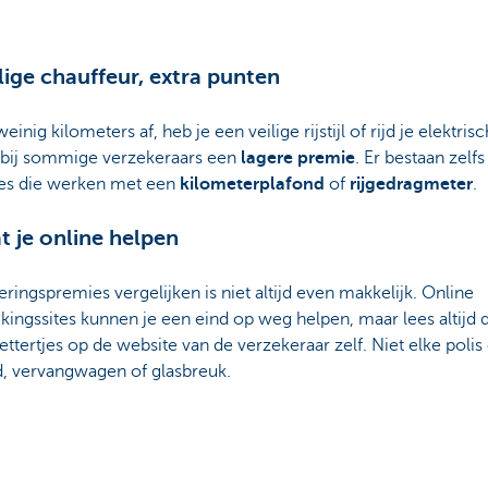
ilige chauffeur, extra punten
weinig kilometers af, heb je een veilige rijstijl of rijd je elektri
e bij sommige verzekeraars een
lagere premie
. Er bestaan zelfs
es die werken met een
kilometerplafond
of
rijgedragmeter
.
at je online helpen
ringspremies vergelijken is niet altijd even makkelijk. Online
jkingssites kunnen je een eind op weg helpen, maar lees altijd 
lettertjes op de website van de verzekeraar zelf. Niet elke poli
d, vervangwagen of glasbreuk.