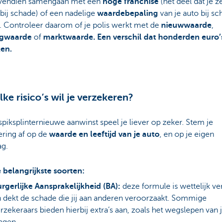
vendien samengaan met een
hoge
franchise
(het deel dat je ze
 bij schade) of een nadelige
waardebepaling
van je auto bij sc
l. Controleer daarom of je polis werkt met de
nieuwwaarde
,
ngwaarde
of
marktwaarde. Een verschil dat honderden euro’
en.
lke risico’s wil je verzekeren?
spiksplinternieuwe aanwinst speel je liever op zeker. Stem je
ering af op de
waarde en leeftijd van je auto
, en op je eigen
ag.
e belangrijkste soorten:
rgerlijke Aansprakelijkheid (BA):
deze formule is wettelijk ve
 dekt de schade die jij aan anderen veroorzaakt. Sommige
rzekeraars bieden hierbij extra’s aan, zoals het wegslepen van 
agen.