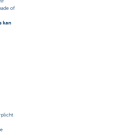
lf
hade of
s kan
rplicht
je