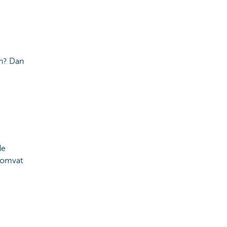
sch? Dan
de
s omvat