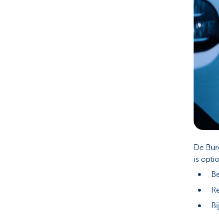
De Burg
is opti
Be
Re
Bi