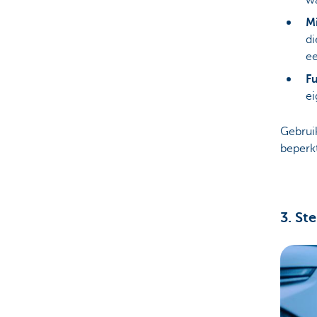
M
di
ee
F
ei
Gebruik
beperk
3. St