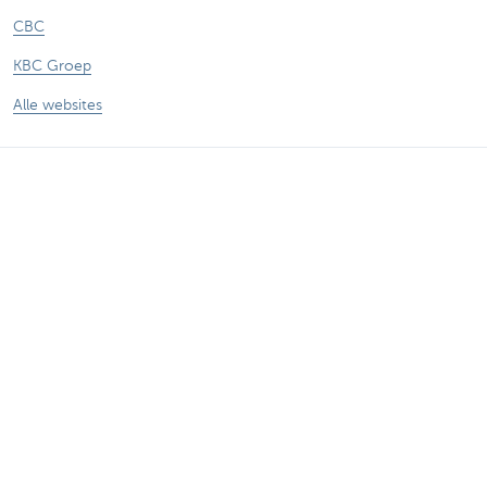
CBC
KBC Groep
Alle websites
Let op, geld lenen kost ook geld.
Sitemap
Over KBC Brussels
Persberichten
Tarieven
Privacy
Juridische verklaring
Jobs
Responsible disclosure
Toegankelijkheid