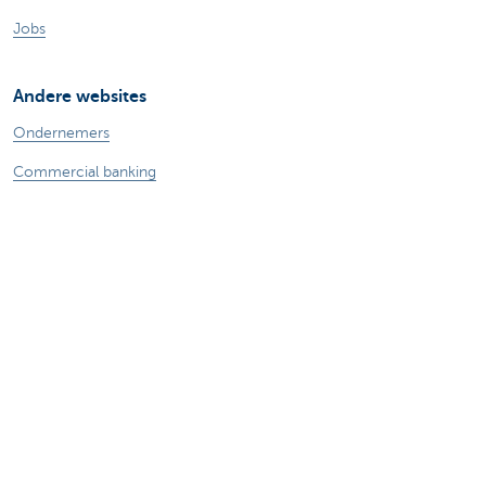
Jobs
Andere websites
Ondernemers
Commercial banking
Private Banking
KBC
CBC
KBC Groep
Alle websites
Let op, geld lenen kost ook geld.