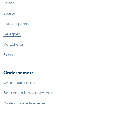
Lenen
Sparen
Fiscaal sparen
Beleggen
Verzekeren
Expats
Ondernemers
Online bankieren
Betalen en betaald worden
Professionele kredieten
Verzekeringen voor ondernemers
Sparen en beleggen