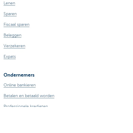
Lenen
Sparen
Fiscaal sparen
Beleggen
Verzekeren
Expats
Ondernemers
Online bankieren
Betalen en betaald worden
Professionele kredieten
Verzekeringen voor ondernemers
Sparen en beleggen