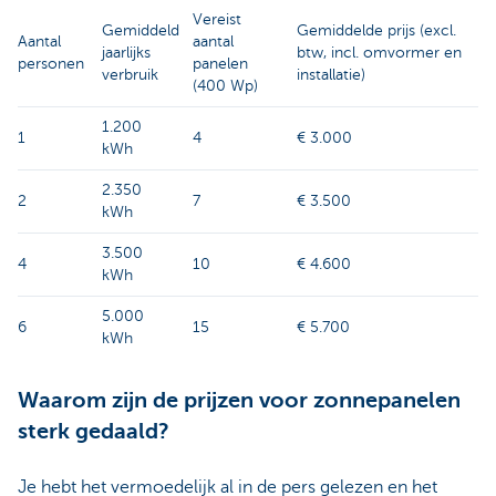
Vereist
Gemiddeld
Gemiddelde prijs (excl.
Aantal
aantal
jaarlijks
btw, incl. omvormer en
personen
panelen
verbruik
installatie)
(400 Wp)
1.200
1
4
€ 3.000
kWh
2.350
2
7
€ 3.500
kWh
3.500
4
10
€ 4.600
kWh
5.000
6
15
€ 5.700
kWh
Waarom zijn de prijzen voor zonnepanelen
sterk gedaald?
Je hebt het vermoedelijk al in de pers gelezen en het