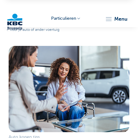
Particulieren
menu
Voor je auto of ander voertuig
KBC
Brussels
Auto kopen tips