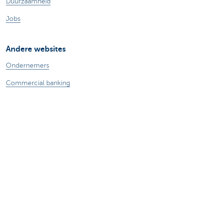
Duurzaamheid
Jobs
Andere websites
Ondernemers
Commercial banking
Private Banking
KBC
CBC
KBC Groep
Alle websites
Let op, geld lenen kost ook geld.