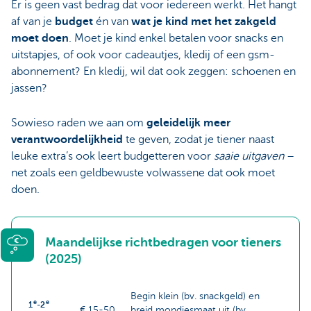
Er is geen vast bedrag dat voor iedereen werkt. Het hangt
af van je
budget
én van
wat je kind met het zakgeld
moet doen
. Moet je kind enkel betalen voor snacks en
uitstapjes, of ook voor cadeautjes, kledij of een gsm-
abonnement? En kledij, wil dat ook zeggen: schoenen en
jassen?
Sowieso raden we aan om
geleidelijk meer
verantwoordelijkheid
te geven, zodat je tiener naast
leuke extra’s ook leert budgetteren voor
saaie uitgaven
–
net zoals een geldbewuste volwassene dat ook moet
doen.
Maandelijkse richtbedragen voor tieners
(2025)
Begin klein (bv. snackgeld) en
e
e
1
-2
€ 15-50
breid mondjesmaat uit (bv.