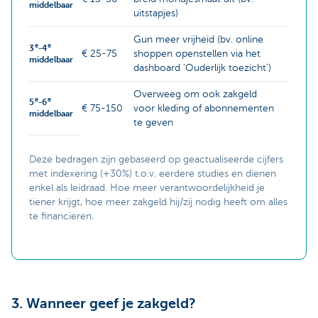
middelbaar
uitstapjes)
Gun meer vrijheid (bv. online
e
e
3
-4
€ 25-75
shoppen openstellen via het
middelbaar
dashboard 'Ouderlijk toezicht')
Overweeg om ook zakgeld
e
e
5
-6
€ 75-150
voor kleding of abonnementen
middelbaar
te geven
Deze bedragen zijn gebaseerd op geactualiseerde cijfers
met indexering (+30%) t.o.v. eerdere studies en dienen
enkel als leidraad. Hoe meer verantwoordelijkheid je
tiener krijgt, hoe meer zakgeld hij/zij nodig heeft om alles
te financieren.
3. Wanneer geef je zakgeld?