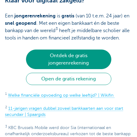
Klaar voor digitaal zakgeld?
Een
jongerenrekening
is
gratis
(van 10 t.e.m. 24 jaar) en
snel geopend
. Met een eigen bankkaart én de beste
3
bankapp van de wereld
heeft je middelbare scholier alle
tools in handen om financieel zelfstandig te worden.
Ontdek de gratis
jongerenrekening
Open de gratis rekening
1
Welke financiële opvoeding op welke leeftijd? | Wikifin
2
11-jarigen vragen dubbel zoveel bankkaarten aan voor start
secundair | Spaargids
3
KBC Brussels Mobile werd door Sia (internationaal en
onafhankelijk onderzoeksbureau) verkozen tot de beste bankapp