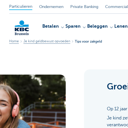
Particulieren
Ondernemen
Private Banking
Commercial
Betalen
Sparen
Beleggen
Lenen
Home
Je kind geldbewust opvoeden
Tips voor zakgeld
KBC
Groe
Op 12 jaar
Je kind ze
verantwoo