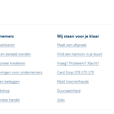
nemers
Wij staan voor je klaar
bankieren
Maak een afspraak
 en betaald worden
Vind een kantoor in je buurt
ionele kredieten
Vraag? Probleem? Klacht?
eringen voor ondernemers
Card Stop 078 170 170
en beleggen
Meld internetfraude
ebshop
Duurzaamheid
andse handel
Jobs