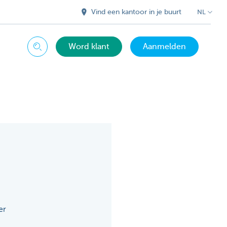
Vind een kantoor in je buurt
NL
Word klant
Aanmelden
Zoeken
er