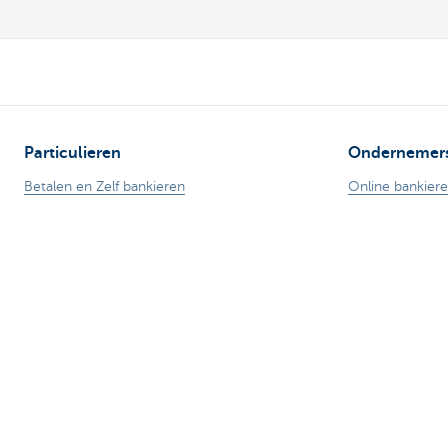
Particulieren
Ondernemer
Betalen en Zelf bankieren
Online bankier
Lenen
Betalen en bet
Sparen
Professionele k
Fiscaal sparen
Verzekeringen
Beleggen
Sparen en bele
Verzekeren
Mijn webshop
Expats
Buitenlandse h