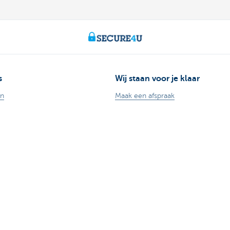
s
Wij staan voor je klaar
en
Maak een afspraak
aald worden
Vind een kantoor in je buurt
redieten
Vraag? Probleem? Klacht?
 voor ondernemers
Card Stop 078 170 170
ggen
Meld internetfraude
Duurzaamheid
andel
Jobs