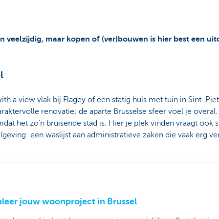
en veelzijdig, maar kopen of (ver)bouwen is hier best een ui
l
with a view vlak bij Flagey of een statig huis met tuin in Sint-Pi
aktervolle renovatie: de aparte Brusselse sfeer voel je overal
at het zo’n bruisende stad is. Hier je plek vinden vraagt ook s
lgeving: een waslijst aan administratieve zaken die vaak erg ver
leer jouw woonproject in Brussel