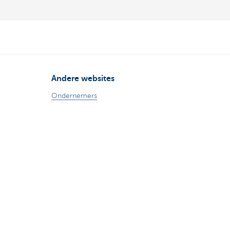
Andere websites
Ondernemers
Commercial banking
Private Banking
KBC
CBC
KBC Groep
Alle websites