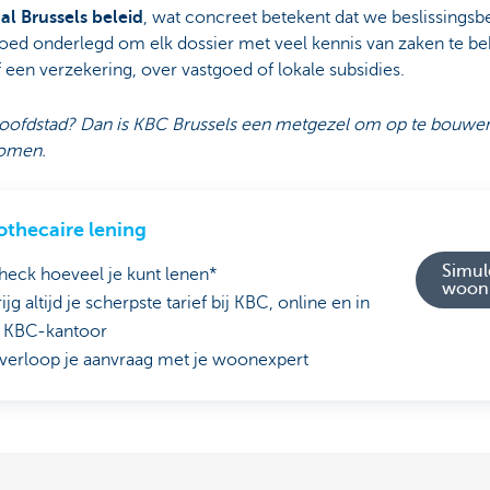
al Brussels beleid
, wat concreet betekent dat we beslissing
goed onderlegd om elk dossier met veel kennis van zaken te be
 een verzekering, over vastgoed of lokale subsidies.
oofdstad? Dan is KBC Brussels een metgezel om op te bouwen.
romen.
thecaire lening
Simule
heck hoeveel je kunt lenen*
woon
ijg altijd je scherpste tarief bij KBC, online en in
e KBC-kantoor
verloop je aanvraag met je woonexpert