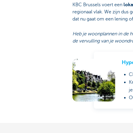
KBC Brussels voert een
loka
regionaal vlak. We zijn dus 
dat nu gaat om een lening of
Heb je woonplannen in de h
de vervulling van je woond
Hypo
C
Kr
j
O