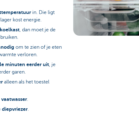
sttemperatuur
in. Die ligt
 lager kost energie.
koelkast
, dan moet je de
bruiken.
nnodig
om te zien of je eten
 warmte verloren.
le minuten eerder uit
, je
verder garen.
er
alleen als het toestel
e
vaatwasser
.
e
diepvriezer
.