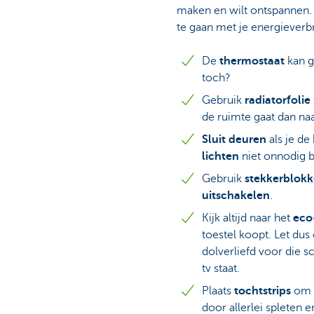
maken en wilt ontspannen. 
te gaan met je energieverb
De
thermostaat
kan g
toch?
Gebruik
radiatorfolie
de ruimte gaat dan na
Sluit deuren
als je de
lichten
niet onnodig 
Gebruik
stekkerblok
uitschakelen
.
Kijk altijd naar het
eco
toestel koopt. Let dus 
dolverliefd voor die s
tv staat.
Plaats
tochtstrips
om 
door allerlei spleten e