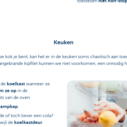
toestellen
niet non-sto
Keuken
pe kok je bent, kan het er in de keuken soms chaotisch aan toeg
 aangebrande kipfilet kunnen we niet voorkomen, een onnodig 
 de
koelkast
wanneer ze
m ze op
in de
ats van de oven.
dampkap
.
e of toch liever een cola?
rwijl de
koelkastdeur