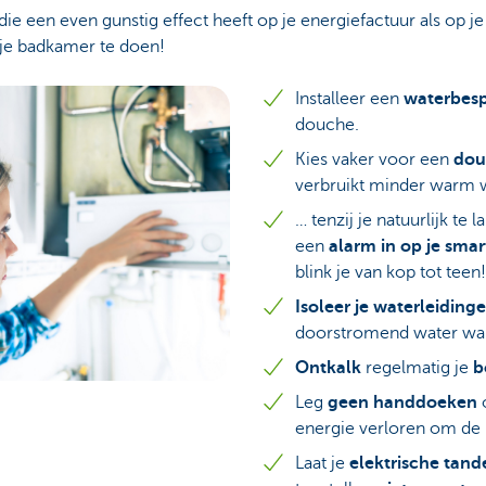
e een even gunstig effect heeft op je energiefactuur als op 
 je badkamer te doen!
Installeer een
waterbes
douche.
Kies vaker voor een
dou
verbruikt minder warm 
… tenzij je natuurlijk te
een
alarm in op je sma
blink je van kop tot teen!
Isoleer je waterleidinge
doorstromend water wa
Ontkalk
regelmatig je
b
Leg
geen handdoeken
energie verloren om de
Laat je
elektrische tand