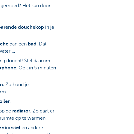
je gemoed? Het kan door
parende douchekop
in je
che
dan een
bad
. Dat
water …
 lang doucht! Stel daarom
rtphone
. Ook in 5 minuten
n.
Zo houd je
rm.
oiler
.
op de
radiator
. Zo gaat er
 ruimte op te warmen.
enborstel
en andere