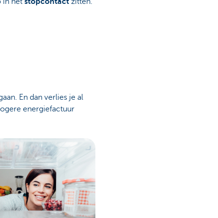
p
in het
stopcontact
zitten.
aan. En dan verlies je al
hogere energiefactuur