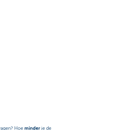
 wagen? Hoe
minder
je de