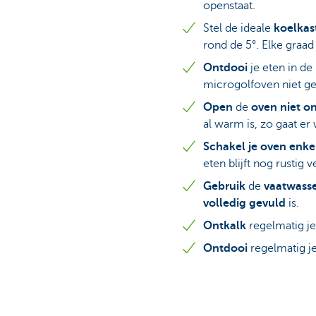
openstaat.
Stel de ideale
koelka
rond de 5°. Elke graad
Ontdooi
je eten in de
microgolfoven niet ge
Open
de
oven niet o
al warm is, zo gaat er
Schakel je oven enke
eten blijft nog rustig 
Gebruik
de
vaatwass
volledig gevuld
is.
Ontkalk
regelmatig j
Ontdooi
regelmatig j