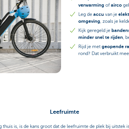
verwarming
of
airco
geb
Leg de
accu
van je
elekt
omgeving
, zoals je keld
Kijk geregeld je
banden
minder snel te rijden
, b
Rijd je met
geopende r
rond? Dat verbruikt mee
Leefruimte
thuis is, is de kans groot dat de leefruimte de plek bij uitstek i