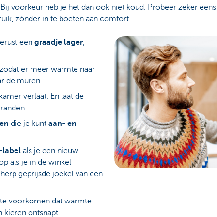
Bij voorkeur heb je het dan ook niet koud. Probeer zeker ee
ruik, zónder in te boeten aan comfort.
erust een
graadje lager
,
zodat er meer warmte naar
ar de muren.
 kamer verlaat. En laat de
branden.
ken
die je kunt
aan- en
-label
als je een nieuw
op als je in de winkel
cherp geprijsde joekel van een
te voorkomen dat warmte
n kieren ontsnapt.