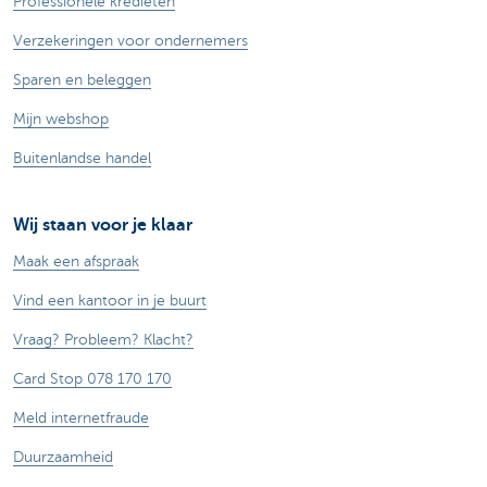
Professionele kredieten
Verzekeringen voor ondernemers
Sparen en beleggen
Mijn webshop
Buitenlandse handel
Wij staan voor je klaar
Maak een afspraak
Vind een kantoor in je buurt
Vraag? Probleem? Klacht?
Card Stop 078 170 170
Meld internetfraude
Duurzaamheid