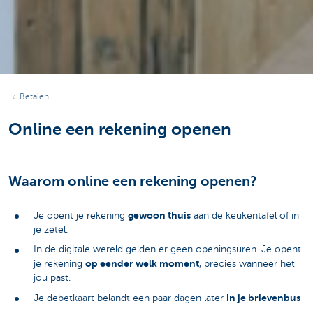
Betalen
Online een rekening openen
Waarom online een rekening openen?
gewoon thuis
Je opent je rekening
aan de keukentafel of in
je zetel.
In de digitale wereld gelden er geen openingsuren. Je opent
op eender welk moment
je rekening
, precies wanneer het
jou past.
in je brievenbus
Je debetkaart belandt een paar dagen later