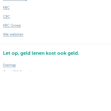
KBC
CBC
KBC Groep
Alle websites
Let op, geld lenen kost ook geld.
Sitemap
Over KBC Brussels
Persberichten
Tarieven
Privacy
Juridische verklaring
Jobs