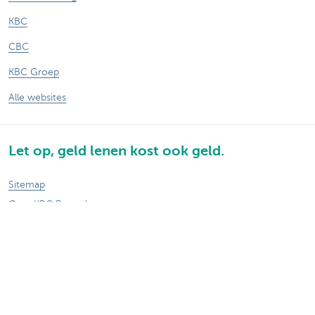
KBC
CBC
KBC Groep
Alle websites
Let op, geld lenen kost ook geld.
Sitemap
Over KBC Brussels
Persberichten
Tarieven
Privacy
Juridische verklaring
Jobs