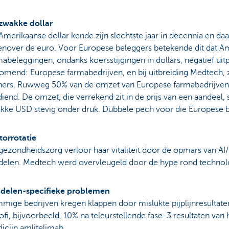
zwakke dollar
Amerikaanse dollar kende zijn slechtste jaar in decennia en d
enover de euro. Voor Europese beleggers betekende dit dat A
mabeleggingen, ondanks koersstijgingen in dollars, negatief uitp
komend: Europese farmabedrijven, en bij uitbreiding Medtech, 
ners. Ruwweg 50% van de omzet van Europese farmabedrijven
iend. De omzet, die verrekend zit in de prijs van een aandeel, s
kke USD stevig onder druk. Dubbele pech voor die Europese 
torrotatie
gezondheidszorg verloor haar vitaliteit door de opmars van AI
delen. Medtech werd overvleugeld door de hype rond technol
delen-specifieke problemen
mige bedrijven kregen klappen door mislukte pijplijnresultate
ofi, bijvoorbeeld, 10% na teleurstellende fase-3 resultaten va
icijn amlitelimab.