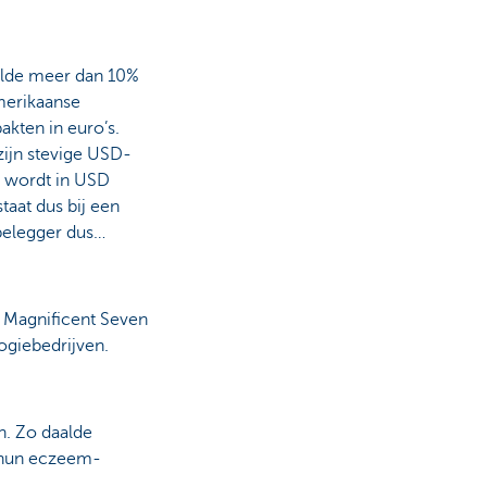
aalde meer dan 10%
merikaanse
akten in euro’s.
zijn stevige USD-
 wordt in USD
taat dus bij een
belegger dus…
/ Magnificent Seven
ogiebedrijven.
n. Zo daalde
n hun eczeem-