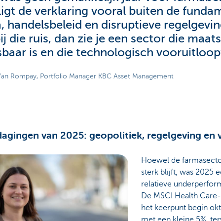
ligt de verklaring vooral buiten de funda
, handelsbeleid en disruptieve regelgeving
j die ruis, dan zie je een sector die maat
baar is en die technologisch vooruitloop
Van Rompay, Portfolio Manager KBC Asset Management
dagingen van 2025: geopolitiek, regelgeving en 
Hoewel de farmasect
sterk blijft, was 2025 
relatieve underperfor
De MSCI Health Care-i
het keerpunt begin ok
met een kleine 5%, ter