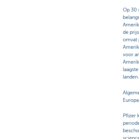
Op 30 
belangr
Amerik
de prij
omvat p
Amerik
voor a
Amerik
laagste
landen.
Algemee
Europa
Pfizer 
periode
beschou
scienc