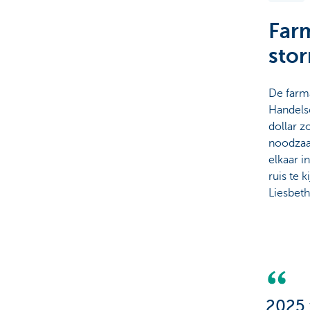
Farm
Brussels
stor
De farma
Handelsc
dollar z
noodzaa
elkaar i
ruis te 
Liesbet
2025 