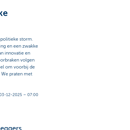
ke
politieke storm.
eving en een zwakke
an innovatie en
oorbraken volgen
eel om voorbij de
n. We praten met
03-12-2025 – 07:00
eggers.