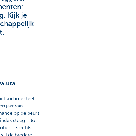
menten:
. Kijk je
schappelijk
t.
valuta
or fundamenteel
een jaar van
mance op de beurs.
ndex steeg – tot
tober – slechts
wijl de bredere