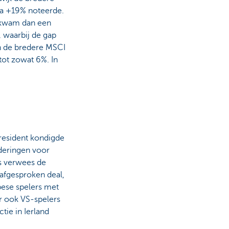
a +19% noteerde.
l kwam dan een
, waarbij de gap
n de bredere MSCI
ot zowat 6%. In
resident kondigde
deringen voor
s verwees de
afgesproken deal,
pese spelers met
ar ook VS-spelers
tie in Ierland