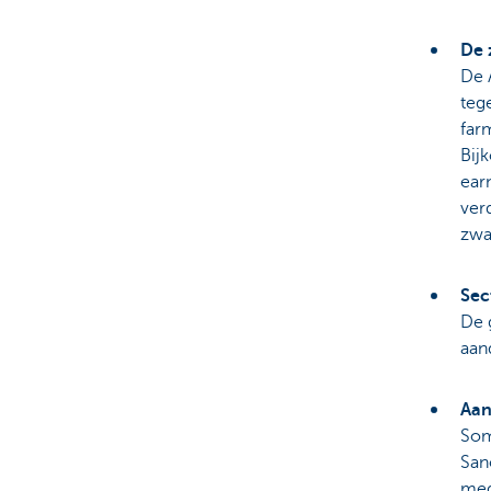
De 
De 
teg
far
Bij
ear
verd
zwa
Sec
De 
aan
Aan
Som
San
med