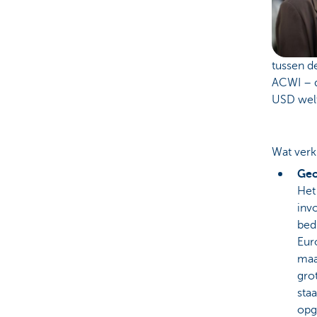
tussen d
ACWI – d
USD welt
Wat verk
Geo
Het
inv
bed
Eur
maa
gro
sta
opg