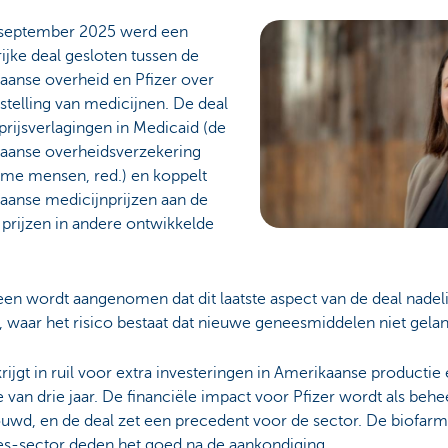
september 2025 werd een
ijke deal gesloten tussen de
aanse overheid en Pfizer over
sstelling van medicijnen. De deal
rijsverlagingen in Medicaid (de
aanse overheidsverzekering
rme mensen, red.) en koppelt
aanse medicijnprijzen aan de
 prijzen in andere ontwikkelde
n wordt aangenomen dat dit laatste aspect van de deal nadeli
, waar het risico bestaat dat nieuwe geneesmiddelen niet gel
krijgt in ruil voor extra investeringen in Amerikaanse productie 
 van drie jaar. De financiële impact voor Pfizer wordt als behe
wd, en de deal zet een precedent voor de sector. De biofarma
es-sector deden het goed na de aankondiging.