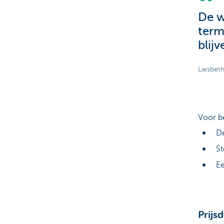
De w
term
blijv
Liesbet
Voor be
De
St
Ee
Prijs