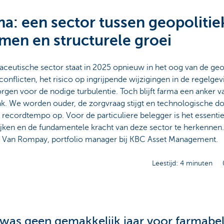
a: een sector tussen geopolitie
men en structurele groei
ceutische sector staat in 2025 opnieuw in het oog van de geo
onflicten, het risico op ingrijpende wijzigingen in de regelg
orgen voor de nodige turbulentie. Toch blijft farma een anker v
k. We worden ouder, de zorgvraag stijgt en technologische d
n recordtempo op. Voor de particuliere belegger is het essenti
kijken en de fundamentele kracht van deze sector te herkenne
h Van Rompay, portfolio manager bij KBC Asset Management.
Leestijd: 4 minuten
was geen gemakkelijk jaar voor farmabel