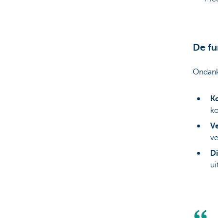
De fu
Ondanks
K
ko
V
ve
D
ui