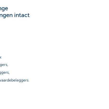
nge
ngen intact
a:
gers,
ggers,
waardebeleggers.