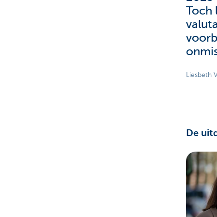
Toch 
valuta
voorbi
onmis
Liesbeth 
De uit