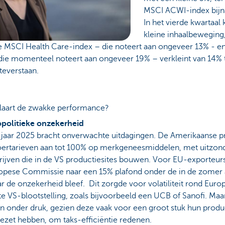
MSCI ACWI-index bijn
In het vierde kwartaa
kleine inhaalbeweging
e MSCI Health Care-index – die noteert aan ongeveer 13% - e
ie momenteel noteert aan ongeveer 19% – verkleint van 14% t
everstaan.
laart de zwakke performance?
politieke onzekerheid
 jaar 2025 bracht onverwachte uitdagingen. De Amerikaanse p
oertarieven aan tot 100% op merkgeneesmiddelen, met uitzon
rijven die in de VS productiesites bouwen. Voor EU-exporteur
opese Commissie naar een 15% plafond onder de in de zomer 
r de onzekerheid bleef. Dit zorgde voor volatiliteit rond Euro
te VS-blootstelling, zoals bijvoorbeeld een UCB of Sanofi. Ma
an onder druk, gezien deze vaak voor een groot stuk hun produc
ezet hebben, om taks-efficiëntie redenen.