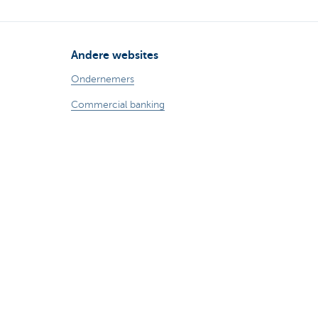
Andere websites
Ondernemers
Commercial banking
Private Banking
KBC
CBC
KBC Groep
Alle websites