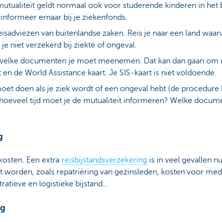
 mutualiteit geldt normaal ook voor studerende kinderen in he
 informeer ernaar bij je ziekenfonds.
isadviezen van buitenlandse zaken. Reis je naar een land waar
e niet verzekerd bij ziekte of ongeval.
 welke documenten je moet meenemen. Dat kan dan gaan om 
 en de World Assistance kaart. Je SIS-kaart is niet voldoende.
oet doen als je ziek wordt of een ongeval hebt (de procedure 
e hoeveel tijd moet je de mutualiteit informeren? Welke docu
g
 kosten. Een extra
reisbijstandsverzekering
is in veel gevallen nu
 worden, zoals repatriëring van gezinsleden, kosten voor med
atieve en logistieke bijstand…
ng