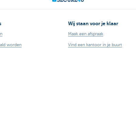
s
Wij staan voor je klaar
en
Maak een afspraak
aald worden
Vind een kantoor in je buurt
redieten
Vraag? Probleem? Klacht?
 voor ondernemers
Card Stop 078 170 170
ggen
Meld internetfraude
Duurzaamheid
andel
Jobs