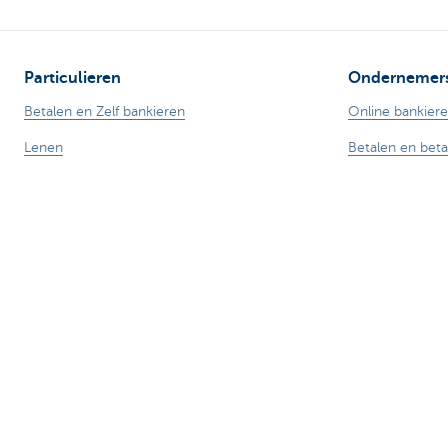
Particulieren
Ondernemer
Betalen en Zelf bankieren
Online bankier
Lenen
Betalen en bet
Sparen
Professionele k
Fiscaal sparen
Verzekeringen
Beleggen
Sparen en bele
Verzekeren
Mijn webshop
Expats
Buitenlandse h
Let op, geld lenen kost ook geld.