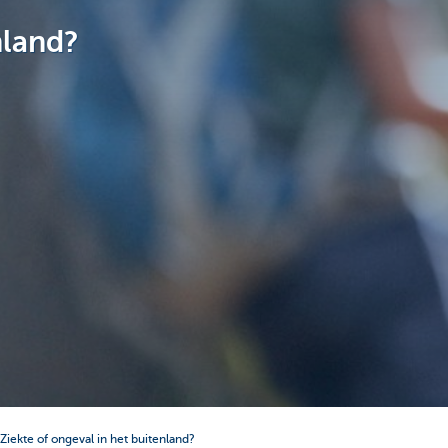
nland?
Ziekte of ongeval in het buitenland?