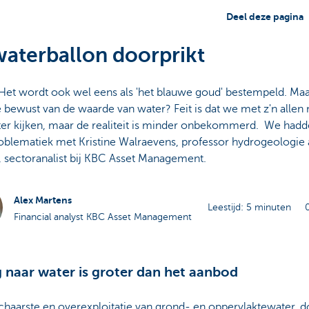
Deel deze pagina
aterballon doorprikt
Het wordt ook wel eens als 'het blauwe goud' bestempeld. Maa
e bewust van de waarde van water? Feit is dat we met z'n allen
ter kijken, maar de realiteit is minder onbekommerd. We hadd
oblematiek met Kristine Walraevens, professor hydrogeologie
 sectoranalist bij KBC Asset Management.
Alex Martens
Leestijd: 5 minuten
Financial analyst KBC Asset Management
 naar water is groter dan het aanbod
chaarste en overexploitatie van grond- en oppervlaktewater, d