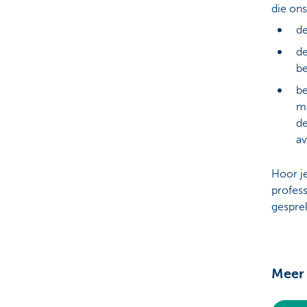
die ons
de
de
be
be
ma
de
av
Hoor j
profess
gespre
Meer