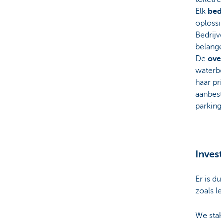
Elk
bed
oplossi
Bedrijv
belang
De
ove
waterbe
haar pr
aanbes
parkin
Inves
Er is d
zoals l
We stak