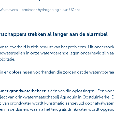
e Walraevens - professor hydrogeologie aan UGent
schappers trekken al langer aan de alarmbel
amse overheid is zich bewust van het probleem. Uit onderzoek
ndwaterpeilen in onze watervoerende lagen onderhevig zijn a
loitatie.
jn er
oplossingen
voorhanden die zorgen dat de watervoorraa
amer grondwaterbeheer
is één van die oplossingen. Een voor
ject van drinkwatermaatschappij Aquaduin in Oostduinkerke. D
g van grondwater wordt kunstmatig aangevuld door afvalwater 
eren in de duinen, waarna het terug als drinkwater wordt opgepo