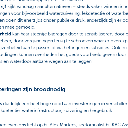
rijf
kijkt vandaag naar alternatieven – steeds vaker winnen inn
ngen voor bijvoorbeeld waterzuivering, lekdetectie of waterbe
en doen dit enerzijds onder publieke druk, anderzijds zijn er oo
en mee gemoeid.
rheid
kan haar steentje bijdragen door te sensibiliseren, door e
heer, door vergunningen terug te schroeven waar er overexplo
ijzenbeleid aan te passen of via heffingen en subsidies. Ook in 
tedingen kunnen overheden het goede voorbeeld geven door
gs en waterdoorlaatbare wegen aan te leggen.
teringen zijn broodnodig
us duidelijk een heel hoge nood aan investeringen in verschil
ekdetectie, waterinfrastructuur, zuivering en hergebruik.
en even ons licht op bij Alex Martens, sectoranalist bij KBC 