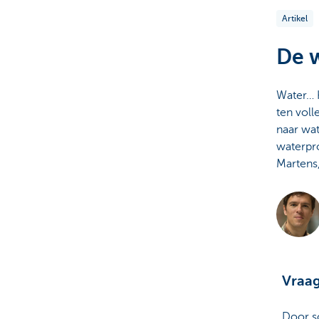
Artikel
Brussels
De w
Water… 
ten voll
naar wa
waterpr
Martens,
Vraag
Door s