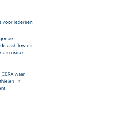
ie voor iedereen
n goede
ede cashflow en
k om risico-
n CERA waar
thielen in
nt.