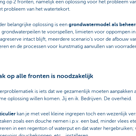
ng op 2 fronten, namelijk een oplossing voor het probleem va
et probleem van het watertekort.
er belangrijke oplossing is een
grondwatermodel als beheer
e grondwaterpeilen te voorspellen, limieten voor oppompen in 
agreserve intact blijft, meerdere scenario's voor de afbouw van
eren en de processen voor kunstmatig aanvullen van voorraden
k op alle fronten is noodzakelijk
erproblematiek is iets dat we gezamenlijk moeten aanpakken a
e oplossing willen komen. Jij en ik. Bedrijven. De overheid.
ticulier
kan je met veel kleine ingrepen toch een wezenlijk ver
 zaken zoals een douche nemen i.p.v. een bad, minder vlees et
reren in een regenton of waterput en dat water hergebruiken
eservoirs douchekoppen, etc… installeren.