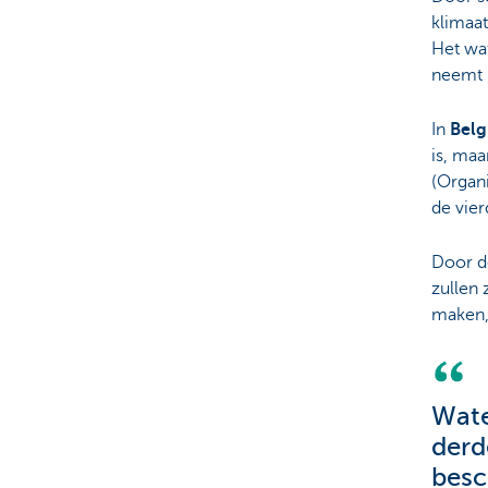
klimaa
Het wa
neemt 
In
Belg
is, ma
(Organ
de vier
Door d
zullen 
maken,
Wate
derd
besc