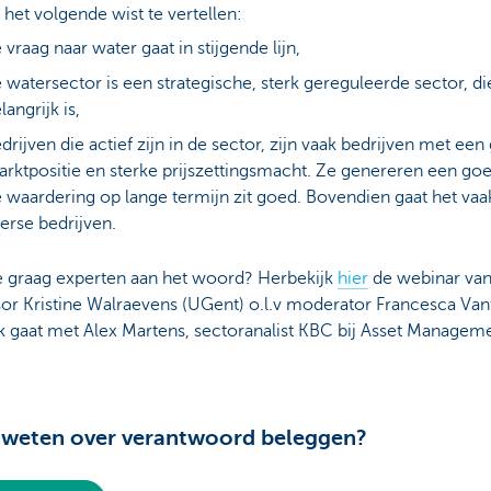
 het volgende wist te vertellen:
 vraag naar water gaat in stijgende lijn,
 watersector is een strategische, sterk gereguleerde sector, d
langrijk is,
drijven die actief zijn in de sector, zijn vaak bedrijven met ee
rktpositie en sterke prijszettingsmacht. Ze genereren een go
 waardering op lange termijn zit goed. Bovendien gaat het vaa
erse bedrijven.
e graag experten aan het woord? Herbekijk
hier
de webinar va
or Kristine Walraevens (UGent) o.l.v moderator Francesca Van
k gaat met Alex Martens, sectoranalist KBC bij Asset Manageme
 weten over verantwoord beleggen?