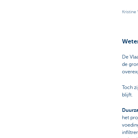
Kristin
Weten
De Vla
de gro
overexp
Toch zi
blijft.
Duurz
het pro
voedin
infiltr