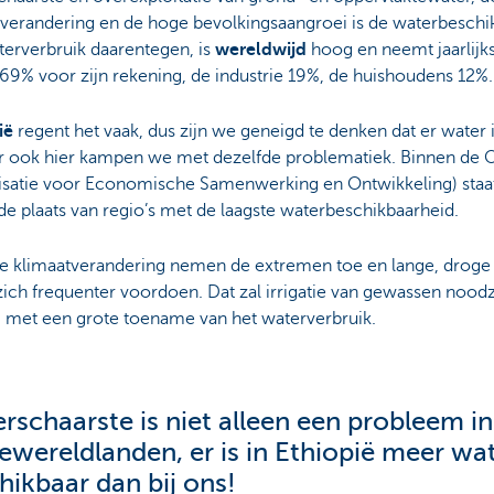
tverandering en de hoge bevolkingsaangroei is de waterbeschik
terverbruik daarentegen, is
wereldwijd
hoog en neemt jaarlijk
69% voor zijn rekening, de industrie 19%, de huishoudens 12%.
ië
regent het vaak, dus zijn we geneigd te denken dat er water 
ar ook hier kampen we met dezelfde problematiek. Binnen de
isatie voor Economische Samenwerking en Ontwikkeling) sta
de plaats van regio’s met de laagste waterbeschikbaarheid.
e klimaatverandering nemen de extremen toe en lange, droge
zich frequenter voordoen. Dat zal irrigatie van gewassen noodz
 met een grote toename van het waterverbruik.
rschaarste is niet alleen een probleem in
ewereldlanden, er is in Ethiopië meer wa
hikbaar dan bij ons!