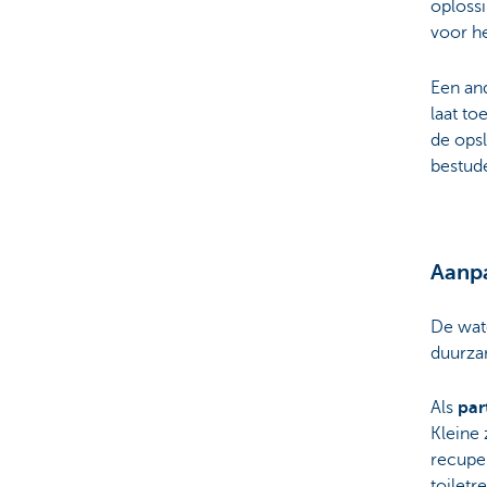
oplossi
voor h
Een and
laat to
de opsl
bestud
Aanpa
De wat
duurzam
Als
par
Kleine
recupe
toiletr