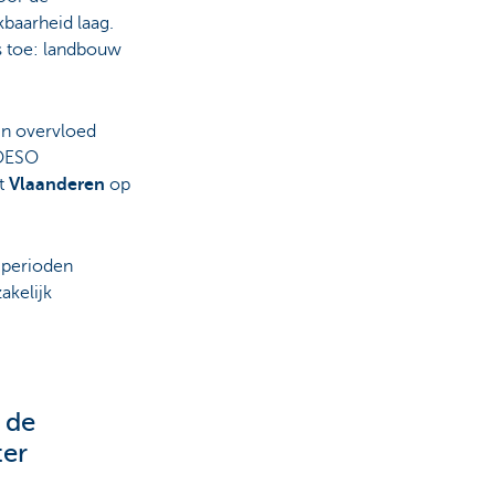
baarheid laag.
s toe: landbouw
in overvloed
 OESO
at
Vlaanderen
op
 perioden
akelijk
 de
ter