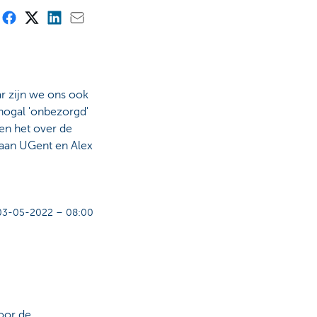
r zijn we ons ook
 nogal 'onbezorgd'
en het over de
 aan UGent en Alex
03-05-2022 – 08:00
oor de