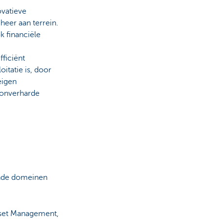
ovatieve
heer aan terrein.
k financiële
fficiënt
itatie is, door
eigen
 onverharde
lende domeinen
Asset Management,