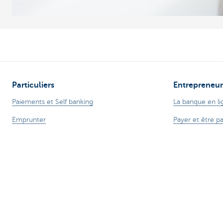
Particuliers
Entrepreneur
Paiements et Self banking
La banque en li
Emprunter
Payer et être p
Epargner
Crédits profess
Epargne fiscale
Assurances pou
Placements
Epargne et pla
Assurer
Ma boutique en
Expats
Commerce exté