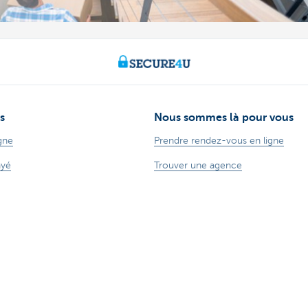
s
Nous sommes là pour vous
gne
Prendre rendez-vous en ligne
ayé
Trouver une agence
ionnels
Questions, suggestions ou plaintes
r entrepreneurs
Card Stop 078 170 170
cements
Signaler une fraude sur Internet
 ligne
Durabilité
rieur
Jobs